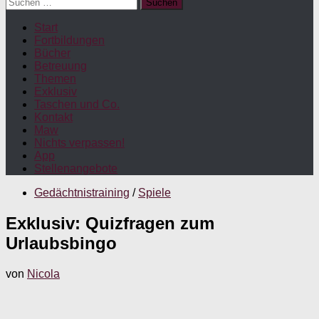
Suchen
nach:
Start
Fortbildungen
Bücher
Betreuung
Themen
Exklusiv
Taschen und Co.
Kontakt
Maw
Nichts verpassen!
App
Stellenangebote
Gedächtnistraining
/
Spiele
Exklusiv: Quizfragen zum
Urlaubsbingo
von
Nicola