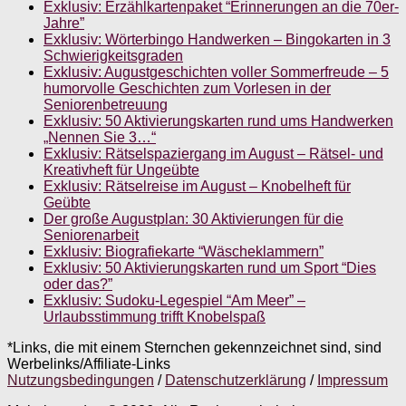
Exklusiv: Erzählkartenpaket “Erinnerungen an die 70er-
Jahre”
Exklusiv: Wörterbingo Handwerken – Bingokarten in 3
Schwierigkeitsgraden
Exklusiv: Augustgeschichten voller Sommerfreude – 5
humorvolle Geschichten zum Vorlesen in der
Seniorenbetreuung
Exklusiv: 50 Aktivierungskarten rund ums Handwerken
„Nennen Sie 3…“
Exklusiv: Rätselspaziergang im August – Rätsel- und
Kreativheft für Ungeübte
Exklusiv: Rätselreise im August – Knobelheft für
Geübte
Der große Augustplan: 30 Aktivierungen für die
Seniorenarbeit
Exklusiv: Biografiekarte “Wäscheklammern”
Exklusiv: 50 Aktivierungskarten rund um Sport “Dies
oder das?”
Exklusiv: Sudoku-Legespiel “Am Meer” –
Urlaubsstimmung trifft Knobelspaß
*Links, die mit einem Sternchen gekennzeichnet sind, sind
Werbelinks/Affiliate-Links
Nutzungsbedingungen
/
Datenschutzerklärung
/
Impressum