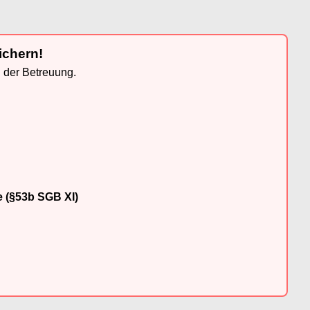
ichern!
n der Betreuung.
e (§53b SGB XI)