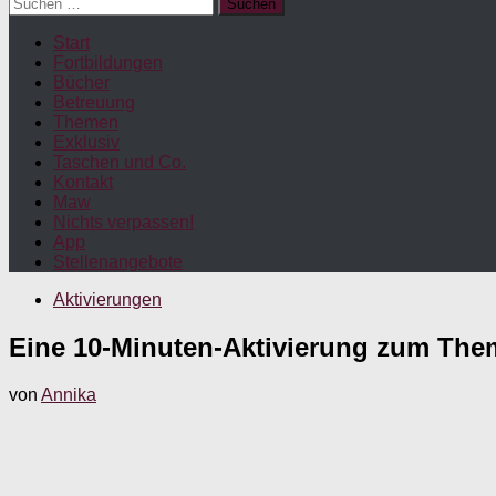
Suchen
nach:
Start
Fortbildungen
Bücher
Betreuung
Themen
Exklusiv
Taschen und Co.
Kontakt
Maw
Nichts verpassen!
App
Stellenangebote
Aktivierungen
Eine 10-Minuten-Aktivierung zum The
von
Annika