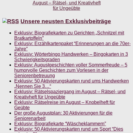
Unsere neusten Exklusivbeiträge
Exklusiv: Biografiekarten zu Gerichten „Schnitzel mit
Bratkartoffeln”
Exklusiv: Erzählkartenpaket “Erinnerungen an die 70er-
Jahre”
Exklusiv: Wörterbingo Handwerken – Bingokarten in 3
Schwierigkeitsgraden
Exklusiv: Augustgeschichten voller Sommerfreude – 5
humorvolle Geschichten zum Vorlesen in der
Seniorenbetreuung
Exklusiv: 50 Aktivierungskarten rund ums Handwerken
„Nennen Sie 3…“
Exklusiv: Rätselspaziergang im August – Rätsel- und
Kreativheft für Ungeübte
Exklusiv: Rätselreise im August – Knobelheft für
Geübte
Der große Augustplan: 30 Aktivierungen für die
Seniorenarbeit
Exklusiv: Biografiekarte “Wäscheklammern”
Exklusiv: 50 Aktivierungskarten rund um Sport “Dies