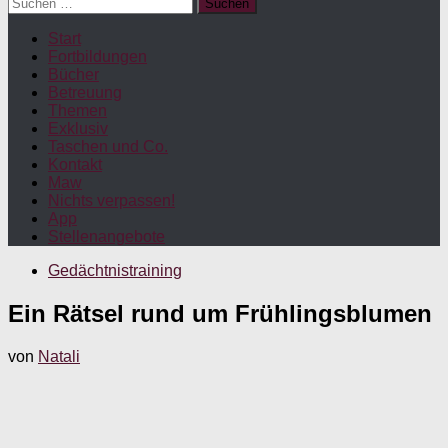
Suchen
nach:
Start
Fortbildungen
Bücher
Betreuung
Themen
Exklusiv
Taschen und Co.
Kontakt
Maw
Nichts verpassen!
App
Stellenangebote
Gedächtnistraining
Ein Rätsel rund um Frühlingsblumen
von
Natali