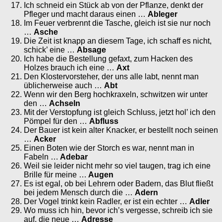
Ich schneid ein Stück ab von der Pflanze, denkt der
Pfleger und macht daraus einen …
Ableger
Im Feuer verbrennt die Tasche, gleich ist sie nur noch
…
Asche
Die Zeit ist knapp an diesem Tage, ich schaff es nicht,
schick’ eine …
Absage
Ich habe die Bestellung gefaxt, zum Hacken des
Holzes brauch ich eine …
Axt
Den Klostervorsteher, der uns alle labt, nennt man
üblicherweise auch …
Abt
Wenn wir den Berg hochkraxeln, schwitzen wir unter
den …
Achseln
Mit der Verstopfung ist gleich Schluss, jetzt hol’ ich den
Pömpel für den …
Abfluss
Der Bauer ist kein alter Knacker, er bestellt noch seinen
…
Acker
Einen Boten wie der Storch es war, nennt man in
Fabeln …
Adebar
Weil sie leider nicht mehr so viel taugen, trag ich eine
Brille für meine …
Augen
Es ist egal, ob bei Lehrern oder Badern, das Blut fließt
bei jedem Mensch durch die …
Adern
Der Vogel trinkt kein Radler, er ist ein echter …
Adler
Wo muss ich hin, bevor ich’s vergesse, schreib ich sie
auf, die neue …
Adresse