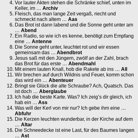
Vor lauter Akten stehen die Schränke schief, unten im
Keller, im …
Archiv
Fleisch, das man lange Zeit vergaß, riecht und
schmeckt nach altem …
Aas
Das Brot ist dann labend und die Sonne geht unter am
…
Abend
Ein Radio, so wie ich es kenne, benötigt zum Empfang
eine …
Antenne
Die Sonne geht unter, leuchtet rot und wir essen
gemeinsam das …
Abendbrot
Jesus saß mit den Jüngern, zwölf an der Zahl, brach
das Brot für das erste …
Abendmahl
Mit einem lauten Knall, hob die Rakete ab ins …
All
Wir brechen auf durch Wildnis und Feuer, komm schon
das wird ein …
Abenteuer
Bringt sie Glück die alte Schraube? Ach, Quatsch. Das
ist doch …
Aberglaube
Ich hab die beste Karte. Was? Ich zeig’s dir gleich, ich
hab ein …
Ass
Was will der Kerl von mir nur? Ich gebe ihm eine …
Abfuhr
Die Kerzen leuchten wunderbar, in der Kirche auf dem
…
Altar
Die Schneedecke ist eine Last, für des Baumes langen
…
Ast