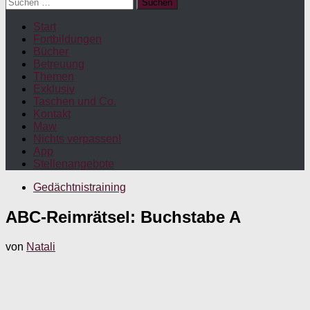
Suchen
nach:
Start
Fortbildungen
Bücher
Betreuung
Themen
Exklusiv
Taschen und Co.
Kontakt
Maw
Nichts verpassen!
App
Stellenangebote
Gedächtnistraining
ABC-Reimrätsel: Buchstabe A
von
Natali