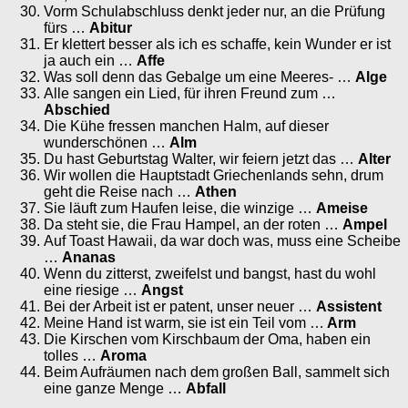
Vorm Schulabschluss denkt jeder nur, an die Prüfung
fürs …
Abitur
Er klettert besser als ich es schaffe, kein Wunder er ist
ja auch ein …
Affe
Was soll denn das Gebalge um eine Meeres- …
Alge
Alle sangen ein Lied, für ihren Freund zum …
Abschied
Die Kühe fressen manchen Halm, auf dieser
wunderschönen …
Alm
Du hast Geburtstag Walter, wir feiern jetzt das …
Alter
Wir wollen die Hauptstadt Griechenlands sehn, drum
geht die Reise nach …
Athen
Sie läuft zum Haufen leise, die winzige …
Ameise
Da steht sie, die Frau Hampel, an der roten …
Ampel
Auf Toast Hawaii, da war doch was, muss eine Scheibe
…
Ananas
Wenn du zitterst, zweifelst und bangst, hast du wohl
eine riesige …
Angst
Bei der Arbeit ist er patent, unser neuer …
Assistent
Meine Hand ist warm, sie ist ein Teil vom …
Arm
Die Kirschen vom Kirschbaum der Oma, haben ein
tolles …
Aroma
Beim Aufräumen nach dem großen Ball, sammelt sich
eine ganze Menge …
Abfall