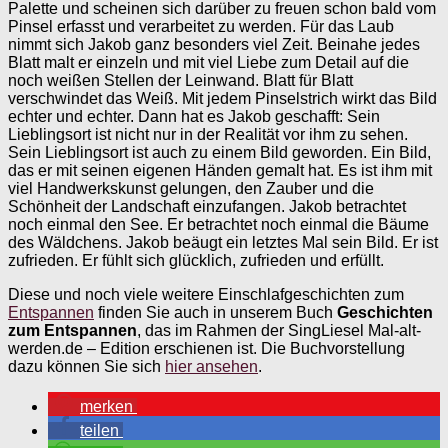
Palette und scheinen sich darüber zu freuen schon bald vom
Pinsel erfasst und verarbeitet zu werden. Für das Laub
nimmt sich Jakob ganz besonders viel Zeit. Beinahe jedes
Blatt malt er einzeln und mit viel Liebe zum Detail auf die
noch weißen Stellen der Leinwand. Blatt für Blatt
verschwindet das Weiß. Mit jedem Pinselstrich wirkt das Bild
echter und echter. Dann hat es Jakob geschafft: Sein
Lieblingsort ist nicht nur in der Realität vor ihm zu sehen.
Sein Lieblingsort ist auch zu einem Bild geworden. Ein Bild,
das er mit seinen eigenen Händen gemalt hat. Es ist ihm mit
viel Handwerkskunst gelungen, den Zauber und die
Schönheit der Landschaft einzufangen. Jakob betrachtet
noch einmal den See. Er betrachtet noch einmal die Bäume
des Wäldchens. Jakob beäugt ein letztes Mal sein Bild. Er ist
zufrieden. Er fühlt sich glücklich, zufrieden und erfüllt.
Diese und noch viele weitere Einschlafgeschichten zum
Entspannen
finden Sie auch in unserem Buch
Geschichten
zum Entspannen
, das im Rahmen der SingLiesel Mal-alt-
werden.de – Edition erschienen ist. Die Buchvorstellung
dazu können Sie sich
hier ansehen
.
merken
teilen