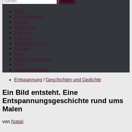
Suchen
nach:
Start
Fortbildungen
Bücher
Betreuung
Themen
Exklusiv
Taschen und Co.
Kontakt
Maw
Nichts verpassen!
App
Stellenangebote
Entspannung
/
Geschichten und Gedichte
Ein Bild entsteht. Eine
Entspannungsgeschichte rund ums
Malen
von
Natali