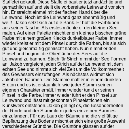
Staffelei gekauft. Diese Staffelei baut er jetzt andächtig und
gemächlich auf und stellt die vorbereitete Leinwand vor sich
hin. Er streicht einmal mit der flachen Hand über die
Leinwand. Noch ist die Leinwand ganz ebenmäßig und
weiß. Jakob setzt sich auf die Bank. Er holt die Farbtuben
aus seiner Tasche. Als erstes möchte er den kleinen See
malen. Auf einer Palette mischt er ein kleines bisschen grüne
Farbe mit einem großen Klecks dunkelblauer Farbe. Immer
wieder kreist er mit dem Pinsel durch die Farben, bis sie sich
gut und gleichmäßig gemischt haben. Nun nimmt er den
Pinsel und beginnt die Oberfläche des Sees auf die
Leinwand zu bannen. Strich für Strich nimmt der See Formen
an. Jakob vergleicht jeden Strich auf der Leinwand mit dem
echten See und nimmt sich viel Zeit um die Vollkommenheit
des Gewässers einzufangen. Als nächstes widmet sich
Jakob den Bäumen. Die Stämme malt er in einem dunklen
Erdton und es ist erstaunlich, wie jeder Stamm seinen
eigenen Charakter erhält. Immer wieder tunkt er seinen
Pinsel in die Farbe. Immer wieder führt er den Pinsel zur
Leinwand und lässt mit gekonnten Pinselstrichen ein
Kunstwerk entstehen. Jakob gelingt es, die Besonderheiten
der Rinde und der Stammform jedes einzelnen Baumes
einzufangen. Für das Laub der Bäume und die vielfältige
Bepflanzung des Bodens mischt er sich eine große Auswahl
verschiedener Grüntöne. Die Grüntöne glänzen auf der