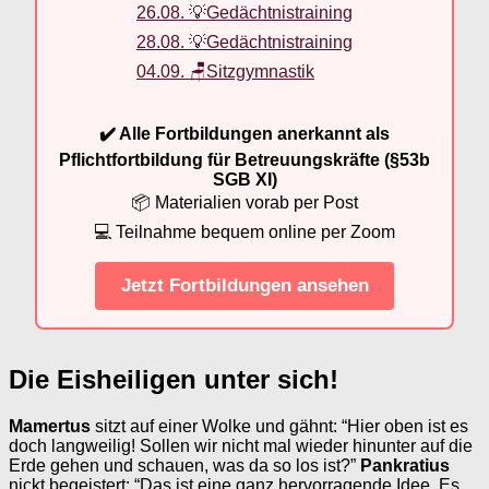
26.08. 💡Gedächtnistraining
28.08. 💡Gedächtnistraining
04.09. 🪑Sitzgymnastik
✔️ Alle Fortbildungen anerkannt als
Pflichtfortbildung für Betreuungskräfte (§53b
SGB XI)
📦 Materialien vorab per Post
💻 Teilnahme bequem online per Zoom
Jetzt Fortbildungen ansehen
Die Eisheiligen unter sich!
Mamertus
sitzt auf einer Wolke und gähnt: “Hier oben ist es
doch langweilig! Sollen wir nicht mal wieder hinunter auf die
Erde gehen und schauen, was da so los ist?”
Pankratius
nickt begeistert: “Das ist eine ganz hervorragende Idee. Es