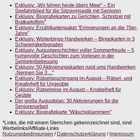
Exklusiv: „Wir fahren heute übers Meer“ – Ein
Seefahrtslied für die Sitzgymnastik mit Senioren
Exklusiv: Biografiekarten zu Gerichten „Schnitzel mit
Bratkartoffeln”
Exklusiv: Erzählkartenpaket “Erinnerungen an die 70er-
Jahre”
Exklusiv: Wörterbingo Handwerken – Bingokarten in 3
Schwierigkeitsgraden
Exklusiv: Augustgeschichten voller Sommerfreude – 5
humorvolle Geschichten zum Vorlesen in der
Seniorenbetreuung
Exklusiv: 50 Aktivierungskarten rund ums Handwerken
„Nennen Sie 3…“
Exklusiv: Rätselspaziergang im August – Rätsel- und
Kreativheft für Ungeübte
Exklusiv: Rätselreise im August – Knobelheft für
Geübte
Der große Augustplan: 30 Aktivierungen für die
Seniorenarbeit
Exklusiv: Biografiekarte “Wäscheklammern”
*Links, die mit einem Sternchen gekennzeichnet sind, sind
Werbelinks/Affiliate-Links
Nutzungsbedingungen
/
Datenschutzerklärung
/
Impressum