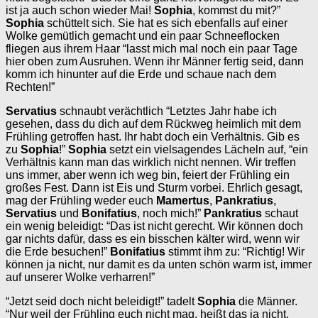
ist ja auch schon wieder Mai!
Sophia
, kommst du mit?”
Sophia
schüttelt sich. Sie hat es sich ebenfalls auf einer
Wolke gemütlich gemacht und ein paar Schneeflocken
fliegen aus ihrem Haar “lasst mich mal noch ein paar Tage
hier oben zum Ausruhen. Wenn ihr Männer fertig seid, dann
komm ich hinunter auf die Erde und schaue nach dem
Rechten!”
Servatius
schnaubt verächtlich “Letztes Jahr habe ich
gesehen, dass du dich auf dem Rückweg heimlich mit dem
Frühling getroffen hast. Ihr habt doch ein Verhältnis. Gib es
zu
Sophia
!”
Sophia
setzt ein vielsagendes Lächeln auf, “ein
Verhältnis kann man das wirklich nicht nennen. Wir treffen
uns immer, aber wenn ich weg bin, feiert der Frühling ein
großes Fest. Dann ist Eis und Sturm vorbei. Ehrlich gesagt,
mag der Frühling weder euch
Mamertus
,
Pankratius
,
Servatius
und
Bonifatius
, noch mich!”
Pankratius
schaut
ein wenig beleidigt: “Das ist nicht gerecht. Wir können doch
gar nichts dafür, dass es ein bisschen kälter wird, wenn wir
die Erde besuchen!”
Bonifatius
stimmt ihm zu: “Richtig! Wir
können ja nicht, nur damit es da unten schön warm ist, immer
auf unserer Wolke verharren!”
“Jetzt seid doch nicht beleidigt!” tadelt
Sophia
die Männer.
“Nur weil der Frühling euch nicht mag, heißt das ja nicht,