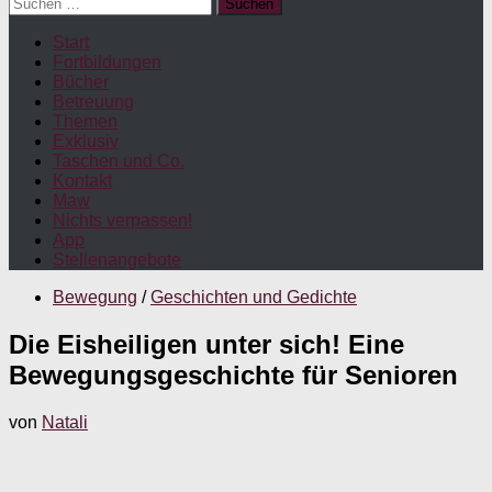
Suchen
nach:
Start
Fortbildungen
Bücher
Betreuung
Themen
Exklusiv
Taschen und Co.
Kontakt
Maw
Nichts verpassen!
App
Stellenangebote
Bewegung
/
Geschichten und Gedichte
Die Eisheiligen unter sich! Eine
Bewegungsgeschichte für Senioren
von
Natali