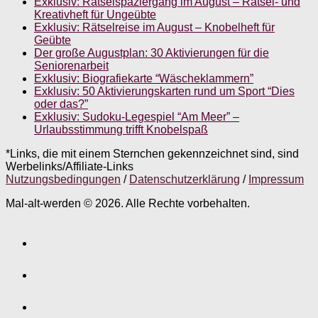
Exklusiv: Rätselspaziergang im August – Rätsel- und
Kreativheft für Ungeübte
Exklusiv: Rätselreise im August – Knobelheft für
Geübte
Der große Augustplan: 30 Aktivierungen für die
Seniorenarbeit
Exklusiv: Biografiekarte “Wäscheklammern”
Exklusiv: 50 Aktivierungskarten rund um Sport “Dies
oder das?”
Exklusiv: Sudoku-Legespiel “Am Meer” –
Urlaubsstimmung trifft Knobelspaß
*Links, die mit einem Sternchen gekennzeichnet sind, sind
Werbelinks/Affiliate-Links
Nutzungsbedingungen
/
Datenschutzerklärung
/
Impressum
Mal-alt-werden © 2026. Alle Rechte vorbehalten.