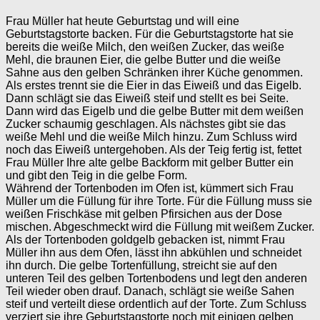
Frau Müller hat heute Geburtstag und will eine
Geburtstagstorte backen. Für die Geburtstagstorte hat sie
bereits die weiße Milch, den weißen Zucker, das weiße
Mehl, die braunen Eier, die gelbe Butter und die weiße
Sahne aus den gelben Schränken ihrer Küche genommen.
Als erstes trennt sie die Eier in das Eiweiß und das Eigelb.
Dann schlägt sie das Eiweiß steif und stellt es bei Seite.
Dann wird das Eigelb und die gelbe Butter mit dem weißen
Zucker schaumig geschlagen. Als nächstes gibt sie das
weiße Mehl und die weiße Milch hinzu. Zum Schluss wird
noch das Eiweiß untergehoben. Als der Teig fertig ist, fettet
Frau Müller Ihre alte gelbe Backform mit gelber Butter ein
und gibt den Teig in die gelbe Form.
Während der Tortenboden im Ofen ist, kümmert sich Frau
Müller um die Füllung für ihre Torte. Für die Füllung muss sie
weißen Frischkäse mit gelben Pfirsichen aus der Dose
mischen. Abgeschmeckt wird die Füllung mit weißem Zucker.
Als der Tortenboden goldgelb gebacken ist, nimmt Frau
Müller ihn aus dem Ofen, lässt ihn abkühlen und schneidet
ihn durch. Die gelbe Tortenfüllung, streicht sie auf den
unteren Teil des gelben Tortenbodens und legt den anderen
Teil wieder oben drauf. Danach, schlägt sie weiße Sahen
steif und verteilt diese ordentlich auf der Torte. Zum Schluss
verziert sie ihre Geburtstagstorte noch mit einigen gelben