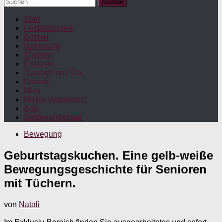
Suchen
nach:
Start
Fortbildungen
Bücher
Betreuung
Themen
Exklusiv
Taschen und Co.
Kontakt
Maw
Nichts verpassen!
App
Stellenangebote
Bewegung
Geburtstagskuchen. Eine gelb-weiße
Bewegungsgeschichte für Senioren
mit Tüchern.
von
Natali