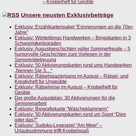
Unsere neusten Exklusivbeiträge
Exklusiv: Erzählkartenpaket “Erinnerungen an die 70er-
Jahre”
Exklusiv: Wörterbingo Handwerken – Bingokarten in 3
Schwierigkeitsgraden
Exklusiv: Augustgeschichten voller Sommerfreude – 5
humorvolle Geschichten zum Vorlesen in der
Seniorenbetreuung
Exklusiv: 50 Aktivierungskarten rund ums Handwerken
„Nennen Sie 3…“
Exklusiv: Rätselspaziergang im August – Rätsel- und
Kreativheft für Ungeübte
Exklusiv: Rätselreise im August – Knobelheft für
Geübte
Der große Augustplan: 30 Aktivierungen für die
Seniorenarbeit
Exklusiv: Biografiekarte “Wäscheklammern”
Exklusiv: 50 Aktivierungskarten rund um Sport “Dies
oder das?”
Exklusiv: Sudoku-Legespiel “Am Meer” –
Urlaubsstimmung trifft Knobelspaß