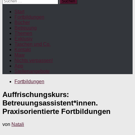
Suchen
nach:
Start
Fortbildungen
Bücher
Betreuung
Themen
Exklusiv
Taschen und Co.
Kontakt
Maw
Nichts verpassen!
App
Stellenangebote
Fortbildungen
Auffrischungskurs:
Betreuungsassistent*innen.
Praxisorientierte Fortbildungen
von
Natali