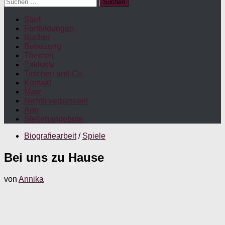
Suchen
nach:
Start
Fortbildungen
Bücher
Betreuung
Themen
Exklusiv
Taschen und Co.
Kontakt
Maw
Nichts verpassen!
App
Stellenangebote
Biografiearbeit
/
Spiele
Bei uns zu Hause
von
Annika