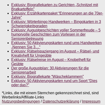
Exklusiv: Biografiekarten zu Gerichten „Schnitzel mit
Bratkartoffeln”
Exklusiv: Erzählkartenpaket “Erinnerungen an die 70er-
Jahre”
Exklusiv: Wörterbingo Handwerken – Bingokarten in 3
Schwierigkeitsgraden
Exklusiv: Augustgeschichten voller Sommerfreude – 5
humorvolle Geschichten zum Vorlesen in der
Seniorenbetreuung
Exklusiv: 50 Aktivierungskarten rund ums Handwerken
„Nennen Sie 3…“
Exklusiv: Rätselspaziergang im August – Rätsel- und
Kreativheft für Ungeübte
Exklusiv: Rätselreise im August – Knobelheft für
Geübte
Der große Augustplan: 30 Aktivierungen für die
Seniorenarbeit
Exklusiv: Biografiekarte “Wäscheklammern”
Exklusiv: 50 Aktivierungskarten rund um Sport “Dies
oder das?”
*Links, die mit einem Sternchen gekennzeichnet sind, sind
Werbelinks/Affiliate-Links
Nutzungsbedingungen
/
Datenschutzerklärung
/
Impressum