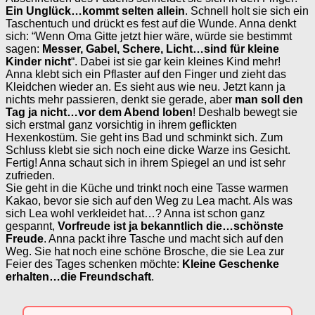
Ein Unglück…kommt selten allein
. Schnell holt sie sich ein
Taschentuch und drückt es fest auf die Wunde. Anna denkt
sich: “Wenn Oma Gitte jetzt hier wäre, würde sie bestimmt
sagen:
Messer, Gabel, Schere, Licht…sind für kleine
Kinder nicht
“. Dabei ist sie gar kein kleines Kind mehr!
Anna klebt sich ein Pflaster auf den Finger und zieht das
Kleidchen wieder an. Es sieht aus wie neu. Jetzt kann ja
nichts mehr passieren, denkt sie gerade, aber
man soll den
Tag ja nicht…vor dem Abend loben
! Deshalb bewegt sie
sich erstmal ganz vorsichtig in ihrem geflickten
Hexenkostüm. Sie geht ins Bad und schminkt sich. Zum
Schluss klebt sie sich noch eine dicke Warze ins Gesicht.
Fertig! Anna schaut sich in ihrem Spiegel an und ist sehr
zufrieden.
Sie geht in die Küche und trinkt noch eine Tasse warmen
Kakao, bevor sie sich auf den Weg zu Lea macht. Als was
sich Lea wohl verkleidet hat…? Anna ist schon ganz
gespannt,
Vorfreude ist ja bekanntlich die…schönste
Freude
. Anna packt ihre Tasche und macht sich auf den
Weg. Sie hat noch eine schöne Brosche, die sie Lea zur
Feier des Tages schenken möchte:
Kleine Geschenke
erhalten…die Freundschaft
.