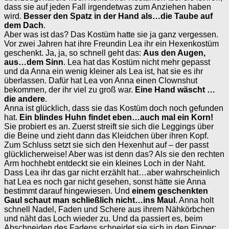
dass sie auf jeden Fall irgendetwas zum Anziehen haben
wird.
Besser den Spatz in der Hand als…die Taube auf
dem Dach
.
Aber was ist das? Das Kostüm hatte sie ja ganz vergessen.
Vor zwei Jahren hat ihre Freundin Lea ihr ein Hexenkostüm
geschenkt. Ja, ja, so schnell geht das:
Aus den Augen,
aus…dem Sinn
. Lea hat das Kostüm nicht mehr gepasst
und da Anna ein wenig kleiner als Lea ist, hat sie es ihr
überlassen. Dafür hat Lea von Anna einen Clownshut
bekommen, der ihr viel zu groß war.
Eine Hand wäscht …
die andere
.
Anna ist glücklich, dass sie das Kostüm doch noch gefunden
hat.
Ein blindes Huhn findet eben…auch mal ein Korn!
Sie probiert es an. Zuerst streift sie sich die Leggings über
die Beine und zieht dann das Kleidchen über ihren Kopf.
Zum Schluss setzt sie sich den Hexenhut auf – der passt
glücklicherweise! Aber was ist denn das? Als sie den rechten
Arm hochhebt entdeckt sie ein kleines Loch in der Naht.
Dass Lea ihr das gar nicht erzählt hat…aber wahrscheinlich
hat Lea es noch gar nicht gesehen, sonst hätte sie Anna
bestimmt darauf hingewiesen. Und
einem geschenkten
Gaul schaut man schließlich nicht…ins Maul
. Anna holt
schnell Nadel, Faden und Schere aus ihrem Nähkörbchen
und näht das Loch wieder zu. Und da passiert es, beim
Abschneiden des Fadens schneidet sie sich in den Finger: