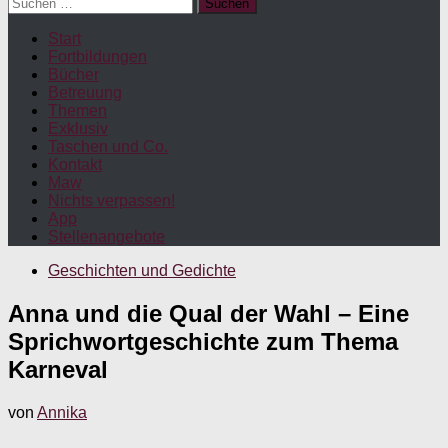
Suchen
nach:
Start
Fortbildungen
Bücher
Betreuung
Themen
Exklusiv
Taschen und Co.
Kontakt
Maw
Nichts verpassen!
App
Stellenangebote
Geschichten und Gedichte
Anna und die Qual der Wahl – Eine
Sprichwortgeschichte zum Thema
Karneval
von
Annika