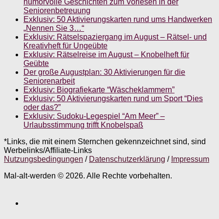
humorvolle Geschichten zum Vorlesen in der
Seniorenbetreuung
Exklusiv: 50 Aktivierungskarten rund ums Handwerken
„Nennen Sie 3…“
Exklusiv: Rätselspaziergang im August – Rätsel- und
Kreativheft für Ungeübte
Exklusiv: Rätselreise im August – Knobelheft für
Geübte
Der große Augustplan: 30 Aktivierungen für die
Seniorenarbeit
Exklusiv: Biografiekarte “Wäscheklammern”
Exklusiv: 50 Aktivierungskarten rund um Sport “Dies
oder das?”
Exklusiv: Sudoku-Legespiel “Am Meer” –
Urlaubsstimmung trifft Knobelspaß
*Links, die mit einem Sternchen gekennzeichnet sind, sind
Werbelinks/Affiliate-Links
Nutzungsbedingungen
/
Datenschutzerklärung
/
Impressum
Mal-alt-werden © 2026. Alle Rechte vorbehalten.