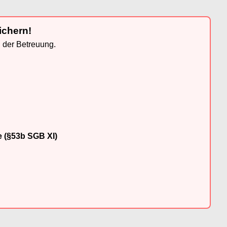
ichern!
n der Betreuung.
e (§53b SGB XI)