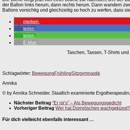
der Ballon links herum, dann rechts herum. Dann wandern zwei 
Ballons vorsichtig und gleichzeitig so hoch zu werfen, dass si
merken
teilen
teilen
E-Mail
Taschen, Tassen, T-Shirts und 
Schlagwörter:
Bewegung
Frühling
Sitzgymnastik
Annika
© by Annika Schneider. Staatlich examinierte Ergotherapeutin
Nächster Beitrag
“Er ist’s” – Als Bewegungsgedicht
Vorheriger Beitrag
Wer hat Dornröschen wachgeküsst?
Für dich vielleicht ebenfalls interessant …