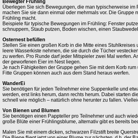
Bewegter Frühling
Überlegen Sie sich Bewegungen, die man typischerweise im F
machen Sie sie dann einmal oder mehrmals vor. Die Gruppe
Frühling macht.
Beispiele für typische Bewegungen im Frühling: Fenster putz
schnuppern, Staub putzen, Boden wischen, einen Staubwede
Osternest befüllen
Stellen Sie einen großen Korb in die Mitte eines Stuhlkreises
leere Wasserkiste nehmen, die sie durch die Tücher vesteck
zu werfen. Pro Runde darf jeder Mitspieler zwei Mal werfen. Am
der geworfenen Eier im Nest liegen.
Je nach Fähigkeiten der Gruppe gehen Sie mit dem Korb rum und
Fitte Gruppen können auch aus dem Stand heraus werfen.
WanderEi
Sie benötigen für jeden Teilnehmer eine Suppenkelle und etw
werden, erst links herum, dann rechts herum. Dabei starten di
schnell wie möglich – natürlich ohne herunter zu fallen. Viell
Von Bienen und Blumen
Sie benötigen einen Pappteller pro Teilnehmer und auch wie
große Blüte einer Frühlingsblume, alternativ gibt es bereits b
Malen Sie mit einem dicken, schwarzen Filzstift breite Quers
Die Biene fliegt jetzt von einer Blume zur nächsten, d.h. der 