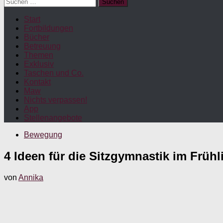
Suchen
nach:
Start
Fortbildungen
Bücher
Betreuung
Themen
Exklusiv
Taschen und Co.
Kontakt
Maw
Nichts verpassen!
App
Stellenangebote
Bewegung
4 Ideen für die Sitzgymnastik im Frühl
von
Annika