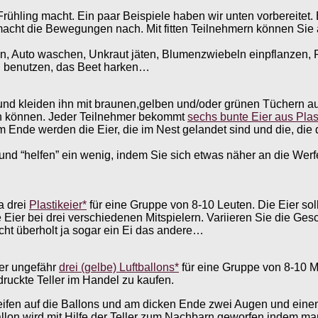
rühling macht. Ein paar Beispiele haben wir unten vorbereite
 macht die Bewegungen nach. Mit fitten Teilnehmern können 
en, Auto waschen, Unkraut jäten, Blumenzwiebeln einpflanzen,
l benutzen, das Beet harken…
 und kleiden ihn mit braunen,gelben und/oder grünen Tüchern au
en können. Jeder Teilnehmer bekommt
sechs bunte Eier aus Plast
 Ende werden die Eier, die im Nest gelandet sind und die, die d
 “helfen” ein wenig, indem Sie sich etwas näher an die Werfer 
a drei
Plastikeier*
für eine Gruppe von 8-10 Leuten. Die Eier s
e Eier bei drei verschiedenen Mitspielern. Variieren Sie die Ge
eicht überholt ja sogar ein Ei das andere…
der ungefähr
drei (gelbe) Luftballons*
für eine Gruppe von 8-10 Mi
edruckte Teller im Handel zu kaufen.
treifen auf die Ballons und am dicken Ende zwei Augen und ein
Ballon wird mit Hilfe der Teller zum Nachbarn geworfen indem ma