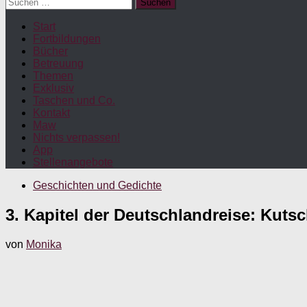
Suchen
nach:
Start
Fortbildungen
Bücher
Betreuung
Themen
Exklusiv
Taschen und Co.
Kontakt
Maw
Nichts verpassen!
App
Stellenangebote
Geschichten und Gedichte
3. Kapitel der Deutschlandreise: Kuts
von
Monika