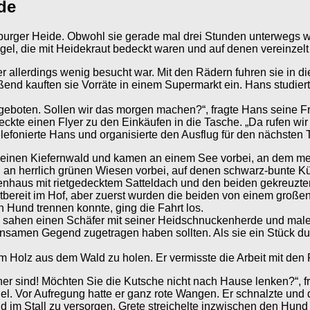
de
urger Heide. Obwohl sie gerade mal drei Stunden unterwegs war
Hügel, die mit Heidekraut bedeckt waren und auf denen vereinz
r allerdings wenig besucht war. Mit den Rädern fuhren sie in 
d kauften sie Vorräte in einem Supermarkt ein. Hans studiert
geboten. Sollen wir das morgen machen?“, fragte Hans seine Frau
steckte einen Flyer zu den Einkäufen in die Tasche. „Da rufen wi
fonierte Hans und organisierte den Ausflug für den nächsten 
h einen Kiefernwald und kamen an einem See vorbei, an dem me
 an herrlich grünen Wiesen vorbei, auf denen schwarz-bunte K
allenhaus mit rietgedecktem Satteldach und den beiden gekreuzt
tbereit im Hof, aber zuerst wurden die beiden von einem groß
 Hund trennen konnte, ging die Fahrt los.
 sahen einen Schäfer mit seiner Heidschnuckenherde und maler
einsamen Gegend zugetragen haben sollten. Als sie ein Stück d
um Holz aus dem Wald zu holen. Er vermisste die Arbeit mit den 
cher sind! Möchten Sie die Kutsche nicht nach Hause lenken?“, f
. Vor Aufregung hatte er ganz rote Wangen. Er schnalzte und die
d im Stall zu versorgen. Grete streichelte inzwischen den Hun