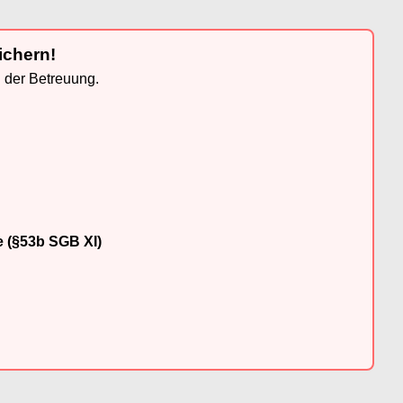
ichern!
n der Betreuung.
e (§53b SGB XI)