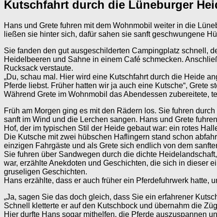
Kutschfahrt durch die Lüneburger Hei
Hans und Grete fuhren mit dem Wohnmobil weiter in die Lüneb
ließen sie hinter sich, dafür sahen sie sanft geschwungene 
Sie fanden den gut ausgeschilderten Campingplatz schnell, de
Heidelbeeren und Sahne in einem Café schmecken. Anschließen
Rucksack verstaute.
„Du, schau mal. Hier wird eine Kutschfahrt durch die Heide an
Pferde liebst. Früher hatten wir ja auch eine Kutsche“, Grete 
Während Grete im Wohnmobil das Abendessen zubereitete, tele
Früh am Morgen ging es mit den Rädern los. Sie fuhren durc
sanft im Wind und die Lerchen sangen. Hans und Grete fuhren
Hof, der im typischen Stil der Heide gebaut war: ein rotes H
Die Kutsche mit zwei hübschen Haflingern stand schon abfahr
einzigen Fahrgäste und als Grete sich endlich von dem sanften
Sie fuhren über Sandwegen durch die dichte Heidelandschaft,
war, erzählte Anekdoten und Geschichten, die sich in dieser 
gruseligen Geschichten.
Hans erzählte, dass er auch früher ein Pferdefuhrwerk hatte, 
„Ja, sagen Sie das doch gleich, dass Sie ein erfahrener Kuts
Schnell kletterte er auf den Kutschbock und übernahm die Zügel
Hier durfte Hans sogar mithelfen, die Pferde auszuspannen un