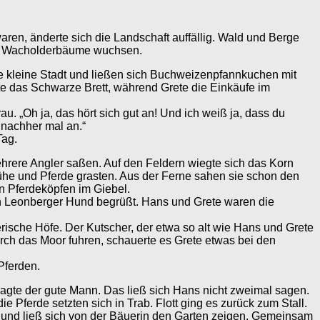
en, änderte sich die Landschaft auffällig. Wald und Berge
elt Wacholderbäume wuchsen.
die kleine Stadt und ließen sich Buchweizenpfannkuchen mit
e das Schwarze Brett, während Grete die Einkäufe im
. „Oh ja, das hört sich gut an! Und ich weiß ja, dass du
r nachher mal an.“
Tag.
hrere Angler saßen. Auf den Feldern wiegte sich das Korn
ühe und Pferde grasten. Aus der Ferne sahen sie schon den
en Pferdeköpfen im Giebel.
en Leonberger Hund begrüßt. Hans und Grete waren die
ische Höfe. Der Kutscher, der etwa so alt wie Hans und Grete
urch das Moor fuhren, schauerte es Grete etwas bei den
Pferden.
ragte der gute Mann. Das ließ sich Hans nicht zweimal sagen.
 Pferde setzten sich in Trab. Flott ging es zurück zum Stall.
d und ließ sich von der Bäuerin den Garten zeigen. Gemeinsam