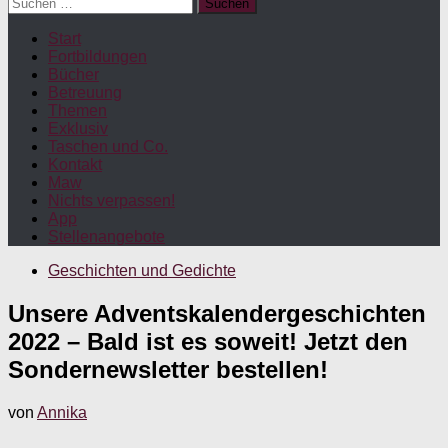
Suchen
nach:
Start
Fortbildungen
Bücher
Betreuung
Themen
Exklusiv
Taschen und Co.
Kontakt
Maw
Nichts verpassen!
App
Stellenangebote
Geschichten und Gedichte
Unsere Adventskalendergeschichten
2022 – Bald ist es soweit! Jetzt den
Sondernewsletter bestellen!
von
Annika