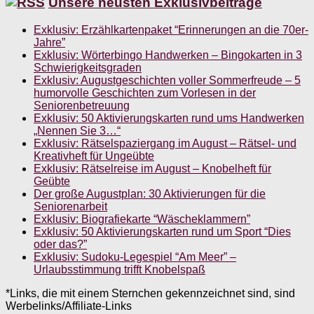
Unsere neusten Exklusivbeiträge
Exklusiv: Erzählkartenpaket “Erinnerungen an die 70er-
Jahre”
Exklusiv: Wörterbingo Handwerken – Bingokarten in 3
Schwierigkeitsgraden
Exklusiv: Augustgeschichten voller Sommerfreude – 5
humorvolle Geschichten zum Vorlesen in der
Seniorenbetreuung
Exklusiv: 50 Aktivierungskarten rund ums Handwerken
„Nennen Sie 3…“
Exklusiv: Rätselspaziergang im August – Rätsel- und
Kreativheft für Ungeübte
Exklusiv: Rätselreise im August – Knobelheft für
Geübte
Der große Augustplan: 30 Aktivierungen für die
Seniorenarbeit
Exklusiv: Biografiekarte “Wäscheklammern”
Exklusiv: 50 Aktivierungskarten rund um Sport “Dies
oder das?”
Exklusiv: Sudoku-Legespiel “Am Meer” –
Urlaubsstimmung trifft Knobelspaß
*Links, die mit einem Sternchen gekennzeichnet sind, sind
Werbelinks/Affiliate-Links