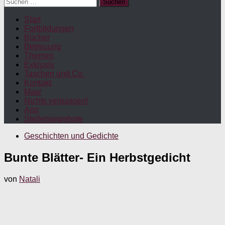
Suchen
nach:
Start
Fortbildungen
Bücher
Betreuung
Themen
Exklusiv
Taschen und Co.
Kontakt
Maw
Nichts verpassen!
App
Stellenangebote
Geschichten und Gedichte
Bunte Blätter- Ein Herbstgedicht
von
Natali