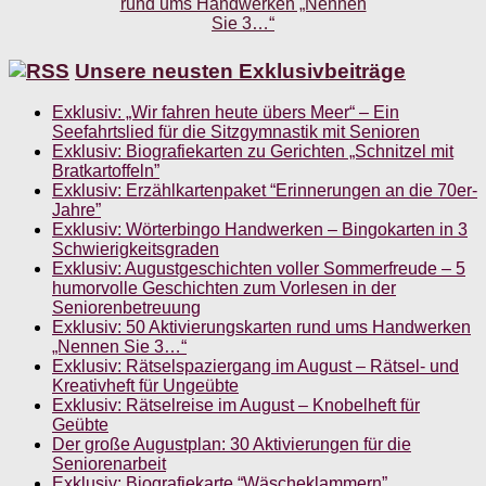
Unsere neusten Exklusivbeiträge
Exklusiv: „Wir fahren heute übers Meer“ – Ein
Seefahrtslied für die Sitzgymnastik mit Senioren
Exklusiv: Biografiekarten zu Gerichten „Schnitzel mit
Bratkartoffeln”
Exklusiv: Erzählkartenpaket “Erinnerungen an die 70er-
Jahre”
Exklusiv: Wörterbingo Handwerken – Bingokarten in 3
Schwierigkeitsgraden
Exklusiv: Augustgeschichten voller Sommerfreude – 5
humorvolle Geschichten zum Vorlesen in der
Seniorenbetreuung
Exklusiv: 50 Aktivierungskarten rund ums Handwerken
„Nennen Sie 3…“
Exklusiv: Rätselspaziergang im August – Rätsel- und
Kreativheft für Ungeübte
Exklusiv: Rätselreise im August – Knobelheft für
Geübte
Der große Augustplan: 30 Aktivierungen für die
Seniorenarbeit
Exklusiv: Biografiekarte “Wäscheklammern”