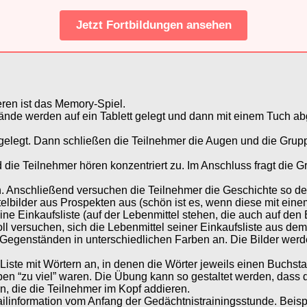
Jetzt Fortbildungen ansehen
ieren ist das Memory-Spiel.
de werden auf ein Tablett gelegt und dann mit einem Tuch abg
elegt. Dann schließen die Teilnehmer die Augen und die Grupp
 die Teilnehmer hören konzentriert zu. Im Anschluss fragt die 
. Anschließend versuchen die Teilnehmer die Geschichte so de
bilder aus Prospekten aus (schön ist es, wenn diese mit einem 
Einkaufsliste (auf der Lebenmittel stehen, die auch auf den Bil
ll versuchen, sich die Lebenmittel seiner Einkaufsliste aus d
 Gegenständen in unterschiedlichen Farben an. Die Bilder wer
iste mit Wörtern an, in denen die Wörter jeweils einen Buchst
en “zu viel” waren. Die Übung kann so gestaltet werden, dass 
, die die Teilnehmer im Kopf addieren.
ailinformation vom Anfang der Gedächtnistrainingsstunde. Beisp