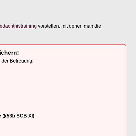
edächtnistraining
vorstellen, mit denen man die
ichern!
n der Betreuung.
e (§53b SGB XI)