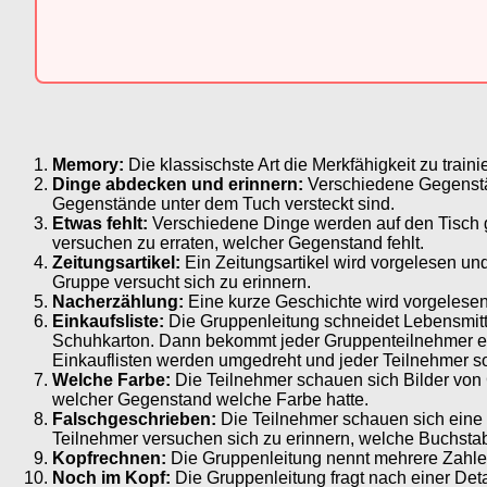
Memory:
Die klassischste Art die Merkfähigkeit zu train
Dinge abdecken und erinnern:
Verschiedene Gegenstän
Gegenstände unter dem Tuch versteckt sind.
Etwas fehlt:
Verschiedene Dinge werden auf den Tisch g
versuchen zu erraten, welcher Gegenstand fehlt.
Zeitungsartikel:
Ein Zeitungsartikel wird vorgelesen und
Gruppe versucht sich zu erinnern.
Nacherzählung:
Eine kurze Geschichte wird vorgelesen
Einkaufsliste:
Die Gruppenleitung schneidet Lebensmittel
Schuhkarton. Dann bekommt jeder Gruppenteilnehmer eine 
Einkauflisten werden umgedreht und jeder Teilnehmer so
Welche Farbe:
Die Teilnehmer schauen sich Bilder von
welcher Gegenstand welche Farbe hatte.
Falschgeschrieben:
Die Teilnehmer schauen sich eine L
Teilnehmer versuchen sich zu erinnern, welche Buchstab
Kopfrechnen:
Die Gruppenleitung nennt mehrere Zahlen
Noch im Kopf:
Die Gruppenleitung fragt nach einer Det