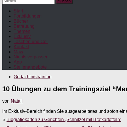
Suchen
nach:
Start
Fortbildungen
Bücher
Betreuung
Themen
Exklusiv
Taschen und Co.
Kontakt
Maw
Nichts verpassen!
App
Stellenangebote
Gedächtnistraining
10 Übungen zu dem Trainingsziel “Mer
von
Natali
Im Exklusiv-Bereich finden Sie ausgearbeitetes und sofort ein
⭐
Biografiekarten zu Gerichten „Schnitzel mit Bratkartoffeln”