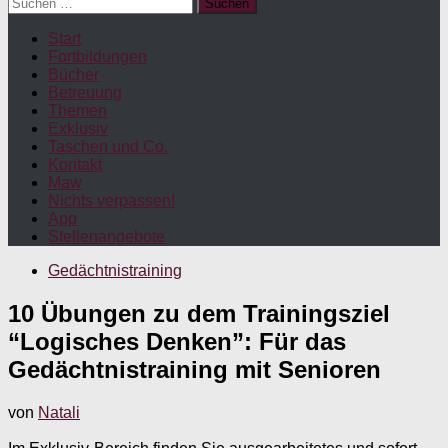
Suchen
nach:
Start
Fortbildungen
Bücher
Betreuung
Themen
Exklusiv
Taschen und Co.
Kontakt
Maw
Nichts verpassen!
App
Stellenangebote
Gedächtnistraining
10 Übungen zu dem Trainingsziel
“Logisches Denken”: Für das
Gedächtnistraining mit Senioren
von
Natali