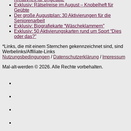
Exklusiv: Rätselreise im August – Knobelheft für
Geübte
Der große Augustplan: 30 Aktivierungen für die
Seniorenarbeit
Exklusiv: Biografiekarte “Wäscheklammern”
Exklusiv: 50 Aktivierungskarten rund um Sport “Dies
oder das?”
*Links, die mit einem Sternchen gekennzeichnet sind, sind
Werbelinks/Affiliate-Links
Nutzungsbedingungen
/
Datenschutzerklärung
/
Impressum
Mal-alt-werden © 2026. Alle Rechte vorbehalten.