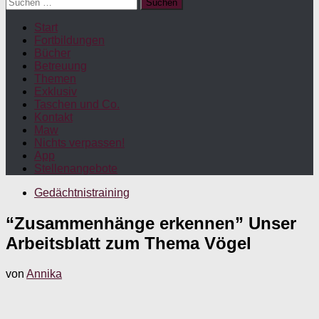
Suchen
nach:
Start
Fortbildungen
Bücher
Betreuung
Themen
Exklusiv
Taschen und Co.
Kontakt
Maw
Nichts verpassen!
App
Stellenangebote
Gedächtnistraining
“Zusammenhänge erkennen” Unser
Arbeitsblatt zum Thema Vögel
von
Annika