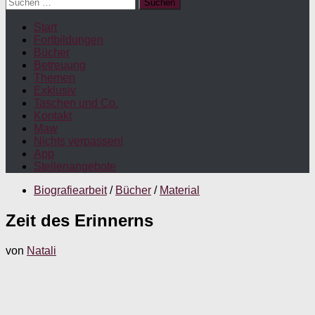
Suchen
nach:
Start
Fortbildungen
Bücher
Betreuung
Themen
Exklusiv
Taschen und Co.
Kontakt
Maw
Nichts verpassen!
App
Stellenangebote
Biografiearbeit
/
Bücher
/
Material
Zeit des Erinnerns
von
Natali