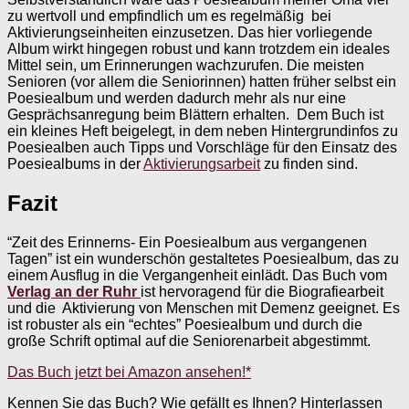
zu wertvoll und empfindlich um es regelmäßig bei
Aktivierungseinheiten einzusetzen. Das hier vorliegende
Album wirkt hingegen robust und kann trotzdem ein ideales
Mittel sein, um Erinnerungen wachzurufen. Die meisten
Senioren (vor allem die Seniorinnen) hatten früher selbst ein
Poesiealbum und werden dadurch mehr als nur eine
Gesprächsanregung beim Blättern erhalten. Dem Buch ist
ein kleines Heft beigelegt, in dem neben Hintergrundinfos zu
Poesiealben auch Tipps und Vorschläge für den Einsatz des
Poesiealbums in der
Aktivierungsarbeit
zu finden sind.
Fazit
“Zeit des Erinnerns- Ein Poesiealbum aus vergangenen
Tagen” ist ein wunderschön gestaltetes Poesiealbum, das zu
einem Ausflug in die Vergangenheit einlädt. Das Buch vom
Verlag an der Ruhr
ist hervoragend für die Biografiearbeit
und die Aktivierung von Menschen mit Demenz geeignet. Es
ist robuster als ein “echtes” Poesiealbum und durch die
große Schrift optimal auf die Seniorenarbeit abgestimmt.
Das Buch jetzt bei Amazon ansehen!*
Kennen Sie das Buch? Wie gefällt es Ihnen? Hinterlassen