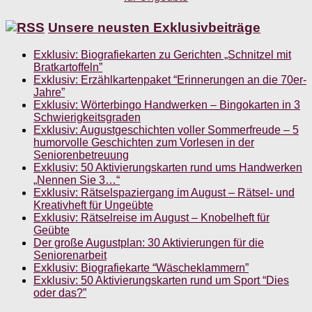
Unsere neusten Exklusivbeiträge
Exklusiv: Biografiekarten zu Gerichten „Schnitzel mit
Bratkartoffeln”
Exklusiv: Erzählkartenpaket “Erinnerungen an die 70er-
Jahre”
Exklusiv: Wörterbingo Handwerken – Bingokarten in 3
Schwierigkeitsgraden
Exklusiv: Augustgeschichten voller Sommerfreude – 5
humorvolle Geschichten zum Vorlesen in der
Seniorenbetreuung
Exklusiv: 50 Aktivierungskarten rund ums Handwerken
„Nennen Sie 3…“
Exklusiv: Rätselspaziergang im August – Rätsel- und
Kreativheft für Ungeübte
Exklusiv: Rätselreise im August – Knobelheft für
Geübte
Der große Augustplan: 30 Aktivierungen für die
Seniorenarbeit
Exklusiv: Biografiekarte “Wäscheklammern”
Exklusiv: 50 Aktivierungskarten rund um Sport “Dies
oder das?”