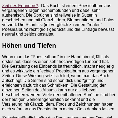
Zeit des Erinnerns*
. Das Buch ist einem Poesiealbum aus
vergangenen Tagen nachempfunden und dabei sehr
authentisch. Die Sprüche sind teilweise in Sütterlin
geschrieben und mit Glanzbildern, Blumenbildern und Fotos
verziert. Die Schrift ist (im Vergleich zu einem “realen”
Poesiealbum) recht groß gedruckt und die Einträge bewusst
neutral und zeitlos gestaltet.
Höhen und Tiefen
Wenn man das “Poesiealbum” in die Hand nimmt, fällt als
erstes auf, dass es einen sehr hochwertigen Einband hat.
Die Gestaltung des Einbands ist freundlich, macht neugierig
und es wirkt wie ein “echtes” Poesiealbum aus vergangenen
Zeiten. Diese Wirkung setzt sich fort, wenn man das Buch
aufschlägt. Die Seiten sind schön dick und “griffig” und
erleichtern dadurch das Schmökern. Die Gestaltung der
einzelnen Seiten des Albums kann nur als liebevoll
beschrieben werden. Viele der enthaltenen Sprüche sind bei
der heutigen Seniorengeneration bekannt und die
Verzierung mit Glanzbildern, Fotos und Zeichnungen haben
mich sofort an das Poesiealbum meiner Oma denken lassen.
Selbstverständlich wäre das Poesiealbum meiner Oma viel