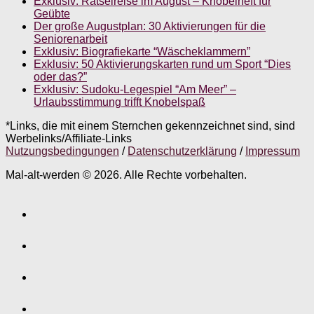
Exklusiv: Rätselreise im August – Knobelheft für
Geübte
Der große Augustplan: 30 Aktivierungen für die
Seniorenarbeit
Exklusiv: Biografiekarte “Wäscheklammern”
Exklusiv: 50 Aktivierungskarten rund um Sport “Dies
oder das?”
Exklusiv: Sudoku-Legespiel “Am Meer” –
Urlaubsstimmung trifft Knobelspaß
*Links, die mit einem Sternchen gekennzeichnet sind, sind
Werbelinks/Affiliate-Links
Nutzungsbedingungen
/
Datenschutzerklärung
/
Impressum
Mal-alt-werden © 2026. Alle Rechte vorbehalten.