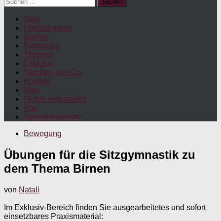
Suchen
nach:
Start
Fortbildungen
Bücher
Betreuung
Themen
Exklusiv
Taschen und Co.
Kontakt
Maw
Nichts verpassen!
App
Stellenangebote
Bewegung
Übungen für die Sitzgymnastik zu
dem Thema Birnen
von
Natali
Im Exklusiv-Bereich finden Sie ausgearbeitetes und sofort
einsetzbares Praxismaterial: