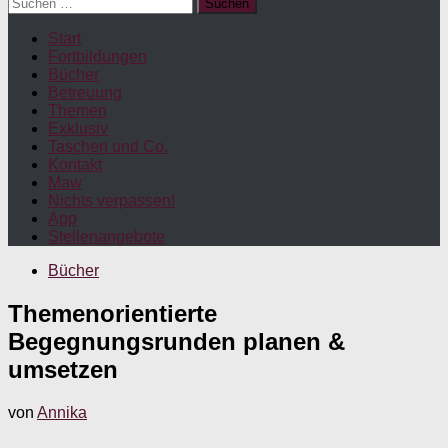
Suchen
nach:
Start
Fortbildungen
Bücher
Betreuung
Themen
Exklusiv
Taschen und Co.
Kontakt
Maw
Nichts verpassen!
App
Stellenangebote
Bücher
Themenorientierte
Begegnungsrunden planen &
umsetzen
von
Annika