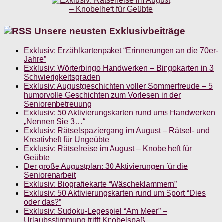
Unsere neusten Exklusivbeiträge
Exklusiv: Erzählkartenpaket “Erinnerungen an die 70er-
Jahre”
Exklusiv: Wörterbingo Handwerken – Bingokarten in 3
Schwierigkeitsgraden
Exklusiv: Augustgeschichten voller Sommerfreude – 5
humorvolle Geschichten zum Vorlesen in der
Seniorenbetreuung
Exklusiv: 50 Aktivierungskarten rund ums Handwerken
„Nennen Sie 3…“
Exklusiv: Rätselspaziergang im August – Rätsel- und
Kreativheft für Ungeübte
Exklusiv: Rätselreise im August – Knobelheft für
Geübte
Der große Augustplan: 30 Aktivierungen für die
Seniorenarbeit
Exklusiv: Biografiekarte “Wäscheklammern”
Exklusiv: 50 Aktivierungskarten rund um Sport “Dies
oder das?”
Exklusiv: Sudoku-Legespiel “Am Meer” –
Urlaubsstimmung trifft Knobelspaß