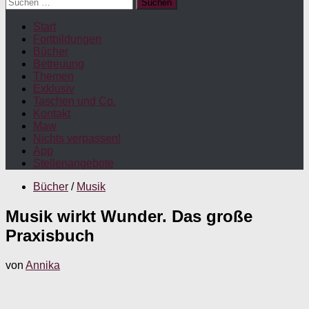
Suchen
nach:
Start
Fortbildungen
Bücher
Betreuung
Themen
Exklusiv
Taschen und Co.
Kontakt
Maw
Nichts verpassen!
App
Stellenangebote
Bücher
/
Musik
Musik wirkt Wunder. Das große
Praxisbuch
von
Annika