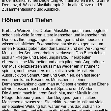
in der musikalischen Begleitung von Menschen mit und ohne
Demenz, 4. Was ist Musiktherapie? – In aller Kürze und 5.
Zusammenfassung und Ausblick.
Höhen und Tiefen
Barbara Weinzierl ist Diplom-Musiktherapeutin und begleitet
schon seit viele Jahren ältere Menschen und Menschen mit
Demenz. Ihre langjährigen Erfahrungen und die neuesten
wissenschaftlichen Erkenntnisse hat sie dazu genutzt, um
einen Praxisratgeber über den Einsatz und die Wirkung von
Musik in der Seniorenarbeit zu verfassen. Das Buch richtet
sich an Pflege- und Betreuungskräfte, Therapeuten,
ehrenamtliche Mitarbeiter und auch pflegende Angehörige.
Um Musik einzusetzen muss man weder ein Instrument
spielen, noch besonders musikalisch sein. Musik ein
Ausdruck von Stimmungen und Gefühlen, den fast jeder
verstehen kann. Besonders Menschen mit einer
Demenzerkrankung kann man auf dieser emotionalen Ebene
oft viel besser erreichen als mit Sprache und Worten.
Die Autorin mach in ihrem Buch Mut, mehr Musik in der
Pflege, Betreuung und in den Begegnungen mit älteren
Menschen einzusetzen. Sie erklärt, warum Musik auf viele
eine positive Wirkung hat, warum wir uns dadurch an so
vieles Erinnern und wie man die Musik verantwortungsvoll in