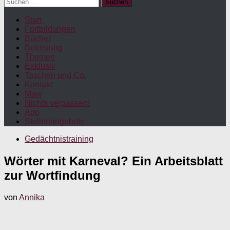
Suchen
nach:
Start
Fortbildungen
Bücher
Betreuung
Themen
Exklusiv
Taschen und Co.
Kontakt
Maw
Nichts verpassen!
App
Stellenangebote
Gedächtnistraining
Wörter mit Karneval? Ein Arbeitsblatt
zur Wortfindung
von
Annika