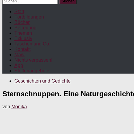
Suchen
nach:
Start
Fortbildungen
Bücher
Betreuung
Themen
Exklusiv
Taschen und Co.
Kontakt
Maw
Nichts verpassen!
App
Stellenangebote
Geschichten und Gedichte
Sternschnuppen. Eine Naturgeschicht
von
Monika