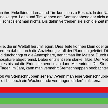
nn ihre Enkelkinder Lena und Tim kommen zu Besuch. In der N
ne zeigen. Lena und Tim können am Samstagabend gar nicht a
sonst sieht man nichts. Bis dahin vertreiben sie sich die Zeit 
ile, die im Weltall herumfliegen. Dies Teile können klein ode
werden dabei durch die Anziehungskraft der Planeten geleitet. 
 durchdringt er die Atmosphäre, nennt man ihn Meteor. Durch d
Atmosphäre abgebremst. Dabei entsteht sehr starke Hitze. Der Me
 es bis auf die Erde, die nennt man dann Meteoriden. Die Ste
n Tagen im Jahr, kann man vermehrt Sternschnuppen beobachte
ob wir Sternschnuppen sehen.“ „Wenn man eine Sternschnuppe si
oft bei euch ein Wochenende verbringen dürfen“, ruft Lena.