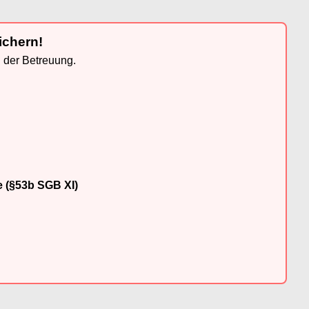
ichern!
n der Betreuung.
e (§53b SGB XI)