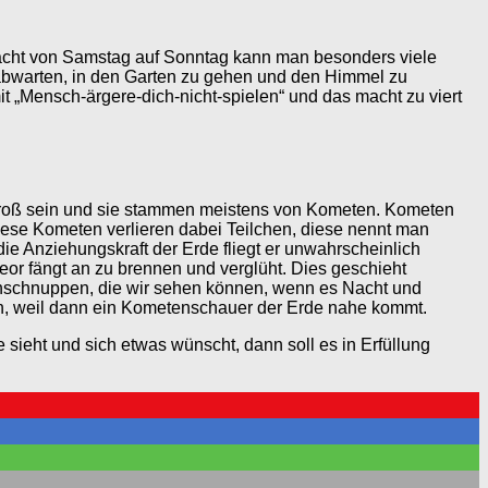
acht von Samstag auf Sonntag kann man besonders viele
bwarten, in den Garten zu gehen und den Himmel zu
mit „Mensch-ärgere-dich-nicht-spielen“ und das macht zu viert
r groß sein und sie stammen meistens von Kometen. Kometen
Diese Kometen verlieren dabei Teilchen, diese nennt man
ie Anziehungskraft der Erde fliegt er unwahrscheinlich
teor fängt an zu brennen und verglüht. Dies geschieht
rnschnuppen, die wir sehen können, wenn es Nacht und
n, weil dann ein Kometenschauer der Erde nahe kommt.
eht und sich etwas wünscht, dann soll es in Erfüllung