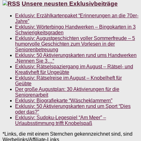
Unsere neusten Exklusivbeiträge
Exklusiv: Erzählkartenpaket “Erinnerungen an die 70er-
Jahre”
Exklusiv: Wörterbingo Handwerken – Bingokarten in 3
Schwierigkeitsgraden
Exklusiv: Augustgeschichten voller Sommerfreude – 5
humorvolle Geschichten zum Vorlesen in der
Seniorenbetreuung
Exklusiv: 50 Aktivierungskarten rund ums Handwerken
„Nennen Sie 3…“
Exklusiv: Rätselspaziergang im August – Rätsel- und
Kreativheft für Ungeübte
Exklusiv: Rätselreise im August – Knobelheft für
Geübte
Der große Augustplan: 30 Aktivierungen für die
Seniorenarbeit
Exklusiv: Biografiekarte “Wäscheklammern”
Exklusiv: 50 Aktivierungskarten rund um Sport “Dies
oder das?”
Exklusiv: Sudoku-Legespiel “Am Meer” –
Urlaubsstimmung trifft Knobelspaß
*Links, die mit einem Sternchen gekennzeichnet sind, sind
Werbelinks/Affiliate-Links