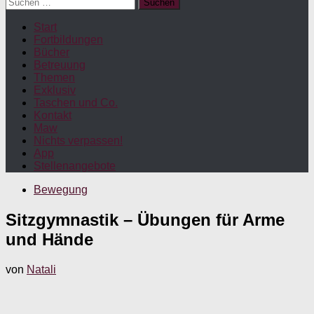
Suchen
nach:
Start
Fortbildungen
Bücher
Betreuung
Themen
Exklusiv
Taschen und Co.
Kontakt
Maw
Nichts verpassen!
App
Stellenangebote
Bewegung
Sitzgymnastik – Übungen für Arme
und Hände
von
Natali