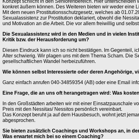
Konzept schlicht in den Seniorenbereich. Hier unterscheiden w
konkret äußern können. Des Weiteren bieten wir weder eine 
Mit dem neuen Prostitutionsschutzgesetz, welches ab 01.07.2
Sexualassistenz zur Prostitution deklariert, obwohl die Nessi
und Motivation an die Arbeit. Die vor allem freiwillig und selbst
Die Sexualassistenz wird in den Medien und in vielen Inst
Kritik bzw. der Herausforderung um?
Diesen Eindruck kann ich so nicht bestätigen. Im Gegenteil, i
Alter schwierig. Wir plagen uns mit dem Thema Scham. Die Se
gesellschaftlichen Wandel herbeizuführen.
Wie können selbst Interessierte oder deren Angehörige, v
Ganz einfach anrufen 040-34859354 (AB) oder eine Email inf
Eine Frage, die an uns oft herangetragen wird: Was kosten
In den Großstädten arbeiten wir mit einer Einsatzpauschale vo
Preis mit den Nessitas/ Nessitos persönlich vereinbart.
Das Konzept beruht ja auf dem Hausbesuch, wohnt jetzt jema
abgesprochen.
Sie bieten zusätzlich Coachings und Workshops an, in de
Was erwartet mich bei so einem Coaching?