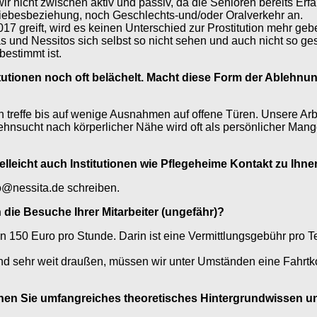
ir nicht zwischen aktiv und passiv, da die Senioren bereits Er
Liebesbeziehung, noch Geschlechts-und/oder Oralverkehr an.
017 greift, wird es keinen Unterschied zur Prostitution mehr 
tas und Nessitos sich selbst so nicht sehen und auch nicht so g
bestimmt ist.
itutionen noch oft belächelt. Macht diese Form der Ablehnun
ch treffe bis auf wenige Ausnahmen auf offene Türen. Unsere Arb
hnsucht nach körperlicher Nähe wird oft als persönlicher Man
ielleicht auch Institutionen wie Pflegeheime Kontakt zu Ih
o@nessita.de schreiben.
 die Besuche Ihrer Mitarbeiter (ungefähr)?
n 150 Euro pro Stunde. Darin ist eine Vermittlungsgebühr pro Te
nd sehr weit draußen, müssen wir unter Umständen eine Fahrtk
nen Sie umfangreiches theoretisches Hintergrundwissen und