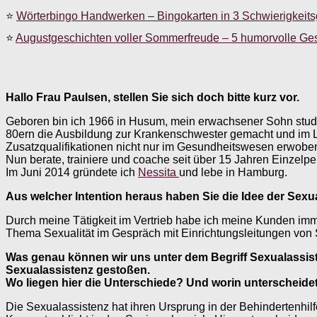
⭐
Wörterbingo Handwerken – Bingokarten in 3 Schwierigkeit
⭐
Augustgeschichten voller Sommerfreude – 5 humorvolle Ge
Hallo Frau Paulsen, stellen Sie sich doch bitte kurz vor.
Geboren bin ich 1966 in Husum, mein erwachsener Sohn studier
80ern die Ausbildung zur Krankenschwester gemacht und im L
Zusatzqualifikationen nicht nur im Gesundheitswesen erwobe
Nun berate, trainiere und coache seit über 15 Jahren Einzel
Im Juni 2014 gründete ich
Nessita
und lebe in Hamburg.
Aus welcher Intention heraus haben Sie die Idee der Sexu
Durch meine Tätigkeit im Vertrieb habe ich meine Kunden immer
Thema Sexualität im Gespräch mit Einrichtungsleitungen von S
Was genau können wir uns unter dem Begriff Sexualassist
Sexualassistenz gestoßen.
Wo liegen
hier die Unterschiede?
Und worin unterscheidet
Die Sexualassistenz hat ihren Ursprung in der Behindertenhilfe