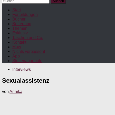
Suchen
nach:
Start
Fortbildungen
Bücher
Betreuung
Themen
Exklusiv
Taschen und Co.
Kontakt
Maw
Nichts verpassen!
App
Stellenangebote
Interviews
Sexualassistenz
von
Annika