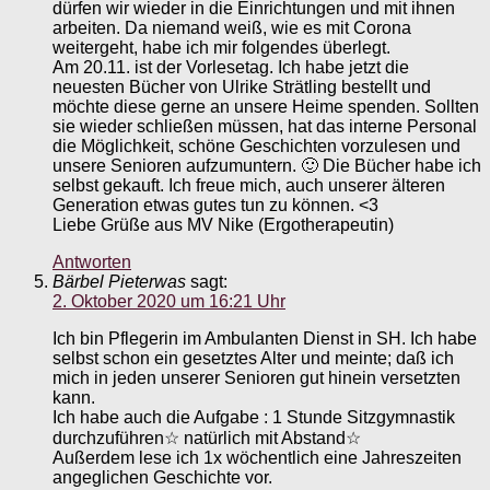
dürfen wir wieder in die Einrichtungen und mit ihnen
arbeiten. Da niemand weiß, wie es mit Corona
weitergeht, habe ich mir folgendes überlegt.
Am 20.11. ist der Vorlesetag. Ich habe jetzt die
neuesten Bücher von Ulrike Strätling bestellt und
möchte diese gerne an unsere Heime spenden. Sollten
sie wieder schließen müssen, hat das interne Personal
die Möglichkeit, schöne Geschichten vorzulesen und
unsere Senioren aufzumuntern. 🙂 Die Bücher habe ich
selbst gekauft. Ich freue mich, auch unserer älteren
Generation etwas gutes tun zu können. <3
Liebe Grüße aus MV Nike (Ergotherapeutin)
Antworten
Bärbel Pieterwas
sagt:
2. Oktober 2020 um 16:21 Uhr
Ich bin Pflegerin im Ambulanten Dienst in SH. Ich habe
selbst schon ein gesetztes Alter und meinte; daß ich
mich in jeden unserer Senioren gut hinein versetzten
kann.
Ich habe auch die Aufgabe : 1 Stunde Sitzgymnastik
durchzuführen☆ natürlich mit Abstand☆
Außerdem lese ich 1x wöchentlich eine Jahreszeiten
angeglichen Geschichte vor.