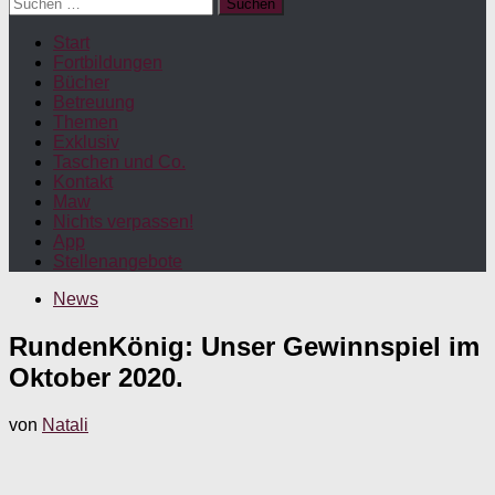
Suchen
nach:
Start
Fortbildungen
Bücher
Betreuung
Themen
Exklusiv
Taschen und Co.
Kontakt
Maw
Nichts verpassen!
App
Stellenangebote
News
RundenKönig: Unser Gewinnspiel im
Oktober 2020.
von
Natali