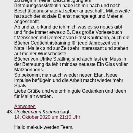
Zu Beginn meiner Beschäftigung als
Betreuungsassistentin habe ich mir nach und nach
Beschäftigungsmaterial selber angeschafft. Mittlerweile
hat auch der soziale Dienst nachgelegt und Material
angeschafft.
Ab und zu erkundige ich mich was es so neues gibt
und finde immer etwas z.B. Das große Vorlesebuch
f.Menschen mit Demenz von Ernst Kaufmann, auch die
Bücher Gedächtnistraining für jede Jahreszeit von
Natali Mallek sind zur Zeit sehr interessant und stehen
auf meiner Wünscheliste
Bücher von Ulrike Strätling sind auch fast ein Muss in
der Betreuung da fehlt mir das neueste Ein Glas voller
Malzbonbons.
So bekommt man auch wieder neuen Elan. Neue
Impulse beflügeln und die Arbeit macht wieder mehr
Spaß
Liebe Grüße und weiterhin gute Gedanken und Ideen
für Mal alt werden.
Antworten
Ueckermann Korinna
sagt:
14. Oktober 2020 um 21:10 Uhr
Hallo mal-alt- werden Team,