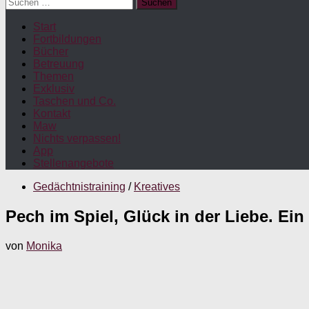
Suchen
nach:
Start
Fortbildungen
Bücher
Betreuung
Themen
Exklusiv
Taschen und Co.
Kontakt
Maw
Nichts verpassen!
App
Stellenangebote
Gedächtnistraining
/
Kreatives
Pech im Spiel, Glück in der Liebe. Ein 
von
Monika