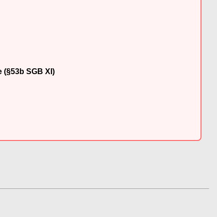
e (§53b SGB XI)