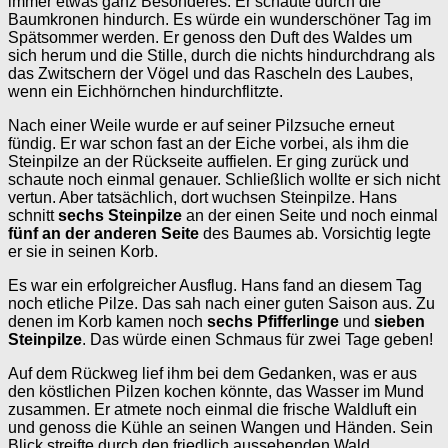
immer etwas ganz Besonderes. Er schaute durch die
Baumkronen hindurch. Es würde ein wunderschöner Tag im
Spätsommer werden. Er genoss den Duft des Waldes um
sich herum und die Stille, durch die nichts hindurchdrang als
das Zwitschern der Vögel und das Rascheln des Laubes,
wenn ein Eichhörnchen hindurchflitzte.
Nach einer Weile wurde er auf seiner Pilzsuche erneut
fündig. Er war schon fast an der Eiche vorbei, als ihm die
Steinpilze an der Rückseite auffielen. Er ging zurück und
schaute noch einmal genauer. Schließlich wollte er sich nicht
vertun. Aber tatsächlich, dort wuchsen Steinpilze. Hans
schnitt
sechs Steinpilze
an der einen Seite und noch einmal
fünf an der anderen Seite
des Baumes ab. Vorsichtig legte
er sie in seinen Korb.
Es war ein erfolgreicher Ausflug. Hans fand an diesem Tag
noch etliche Pilze. Das sah nach einer guten Saison aus. Zu
denen im Korb kamen noch
sechs Pfifferlinge
und
sieben
Steinpilze
. Das würde einen Schmaus für zwei Tage geben!
Auf dem Rückweg lief ihm bei dem Gedanken, was er aus
den köstlichen Pilzen kochen könnte, das Wasser im Mund
zusammen. Er atmete noch einmal die frische Waldluft ein
und genoss die Kühle an seinen Wangen und Händen. Sein
Blick streifte durch den friedlich aussehenden Wald…