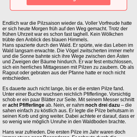
Endlich war die Pilzsaison wieder da. Voller Vorfreude hatte
er sich heute Morgen früh auf den Weg gemacht. Trotz der
frühen Uhrzeit war es schon fast taghell. Kein Wölkchen
trübte den Anblick des blauen Himmels.
Hans spazierte durch den Wald. Er spürte, wie das Leben im
Wald langsam erwachte. Die Vögel zwitscherten immer mehr
und die Sonne bahnte sich ihre Wege zwischen den Ästen
und Zweigen der Bäume hindurch. Er war fest entschlossen,
sich ein herrliches Mittagessen mit Pilzen zu zaubern. Ob als
Ragout oder gebraten aus der Pfanne hatte er noch nicht
entschieden.
Es dauerte auch nicht lange, bis er die ersten Pilze fand.
Unter einer Buche wuchsen reichlich Pfifferlinge. Vorsichtig
schob er ein paar Blätter zur Seite. Mit seinem Messer schnitt
er
acht Pfifferlinge
ab. Nein, er nahm
noch drei dazu
– die
sahen einfach zu köstlich aus. Er legte die Pilze behutsam in
seinen Korb und ging weiter. Dabei achtete er darauf, dass er
so wenig wie möglich Unruhe in den Waldboden brachte.
Hans war zufrieden. Die ersten Pilze im Jahr waren doch