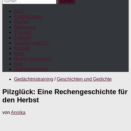
Suchen
nach:
Start
Fortbildungen
Bücher
Betreuung
Themen
Exklusiv
Taschen und Co.
Kontakt
Maw
Nichts verpassen!
App
Stellenangebote
Gedächtnistraining
/
Geschichten und Gedichte
Pilzglück: Eine Rechengeschichte für
den Herbst
von
Annika