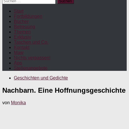
Suchen
nach:
Start
Fortbildungen
Bücher
Betreuung
Themen
Exklusiv
Taschen und Co.
Kontakt
Maw
Nichts verpassen!
App
Stellenangebote
Geschichten und Gedichte
Nachbarn. Eine Hoffnungsgeschichte
von
Monika