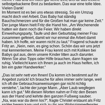
selbstgebackene Brot zu bedanken. Das war eine tolle Idee.
Vielen Dank!
Im Moment ist es bei uns etwas stressig. So ein Umzug
macht doch viel Arbeit. Das Baby hat ständig
Bauchschmerzen und für die Großen hat man gar keine Zeit.“
Der junge Mann hielt Fritz die Hand hin. „Am Wochenende
hatten wir dann noch die Feier. Wir haben direkt
Einweihungsparty, Taufe und den Geburtstag meiner Frau
zusammen gefeiert, damit wir nur einmal die Arbeit damit
haben. Ich hoffe, wir waren nicht zu laut.“ Fragend schaute er
Fritz an. „Nein, nein, es ging schon. Schön das wir uns jetzt
mal kennenlernen. Meine Frau kennt sich mit Koliken bei
Babys gut aus, denn unsere Kinder litten auch darunter.
Wenn Sie also Tipps oder Hilfe brauchen, dann fragen sie
ruhig. Vielleicht kann ich Ihnen ja auch im Haus helfen, ich
bin ein guter Handwerker.“
„Das ist sehr nett von Ihnen! Da komm ich bestimmt auf ihr
Angebot zurück! Ich brauche für alles immer sehr lange, weil
ich oft die Gebrauchsanweisungen gar nicht richtig
verstehe.“, lachte der junge Mann. „Aber Laub wegfegen
kann ich gut.“ Mit diesen Worten nahm er Fritz den Besen
aus der Hand und kehrte den ganzen Fußweg sauber.
„Na, was war da denn los?“, fragte Christel erstaunt als Fritz
später herein kam und sich zu ihr ans Wohnzimmerfenster