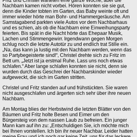
Fritz und Christel warteten eine ganze Woche, aber die
Nachbarn kamen nicht vorbei. Hören konnten sie sie gut,
denn die Kinder tobten im Garten, das Baby weinte oft und
immer wieder hörte man Bohr- und Hammergeräusche. Am
Samstagabend parkten viele Autos vor dem Nachbarhaus
und es schien, als ob die Nachbarn eine Einweihungsparty
feierten. Bis spät in die Nacht hörte das Ehepaar Musik,
Lachen und Stimmengewirr. Irgendwann gegen Morgen
schlug noch die letzte Autotür zu und endlich trat Stille ein.
„Na, das kann ja lustig mit den Nachbarn werden, wenn das
so Partybegeisterte sind!“, Christel drehte sich zu Fritz im
Bett um. „Jetzt ist ja erstmal Ruhe. Lass uns noch etwas
schlafen.“ Aber lange schlafen konnten sie nicht, denn sie
wurden durch das Geschrei der Nachbarskinder wieder
aufgeweckt, die sich im Garten stritten.
Christel und Fritz standen auf und frühstückten. Sie waren
nicht ausgeschlafen und ärgerten sich sehr über ihre neuen
Nachbarn.
Am Montag blies der Herbstwind die letzten Blätter von den
Bäumen und Fritz holte Besen und Eimer um den
Bürgersteig von dem nassen Laub zu befreien. Ein junger
Mann kam auf ihn zu: „Entschuldigen Sie, ich möchte mich
bei Ihnen vorstellen. Ich bin ihr neuer Nachbar. Leider hatten
meine Frau und ich noch gar keine Zeit, uns für das leckere