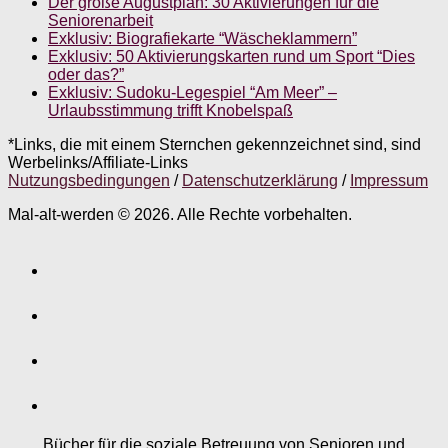
Der große Augustplan: 30 Aktivierungen für die
Seniorenarbeit
Exklusiv: Biografiekarte “Wäscheklammern”
Exklusiv: 50 Aktivierungskarten rund um Sport “Dies
oder das?”
Exklusiv: Sudoku-Legespiel “Am Meer” –
Urlaubsstimmung trifft Knobelspaß
*Links, die mit einem Sternchen gekennzeichnet sind, sind
Werbelinks/Affiliate-Links
Nutzungsbedingungen
/
Datenschutzerklärung
/
Impressum
Mal-alt-werden © 2026. Alle Rechte vorbehalten.
Bücher für die soziale Betreuung von Senioren und