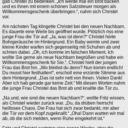
gab Christel zu bedenken. „Ich werde mal ein Brot backen
und es ihnen mit einem schönen Salzstreuer morgen als
Willkommensgeschenk überbringen.“, nahm sich Christel
vor.
Am nächsten Tag klingelte Christel bei den neuen Nachbarn.
Es dauerte eine Weile bis geöffnet wurde. Plötzlich riss eine
junge Frau die Tür auf: „Ja, was ist denn?“ Christel hörte
Bohrgeräusche im Hintergrund. Ein Baby weinte und zwei
kleine Kinder warfen sich gegenseitig mit Schuhen ab und
schrien dabei. „Oh, ich komme im falschen Moment. Ich
wollte Sie gerne als neue Nachbarn begrüßen und habe ein
Willkommensgeschenk für Sie.“, Christel hielt der jungen
Frau das Brot hin. „Wo bleibst du denn? Nun komm endlich!
Du musst hier festhalten!“, erscholl eine erzürnte Stimme aus
dem Hintergrund. „Das ist sehr nett von Ihnen. Vielen Dank!
Aber ich hab gerade gar keine Zeit.“ Mit diesen Worten nahm
die junge Frau Christel das Brot ab und knallte die Tür zu.
„Na und, wie sind die neuen Nachbarn?“, wollte Fritz wissen,
als Christel wieder zurück war. „Du, da drüben herrscht
heilloses Chaos. Die Frau hat sich zwar bedankt, mir aber
die Tür vor dem Kopf zugeknallt.“ „Oha! Dann warten wir mal
ab, ob die sich melden, wenn Ruhe eingekehrt ist.“