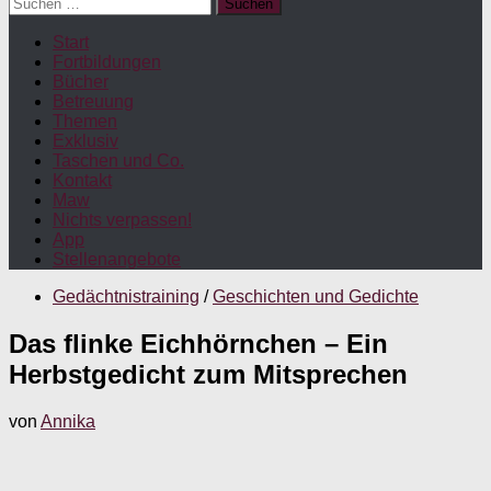
Suchen
nach:
Start
Fortbildungen
Bücher
Betreuung
Themen
Exklusiv
Taschen und Co.
Kontakt
Maw
Nichts verpassen!
App
Stellenangebote
Gedächtnistraining
/
Geschichten und Gedichte
Das flinke Eichhörnchen – Ein
Herbstgedicht zum Mitsprechen
von
Annika