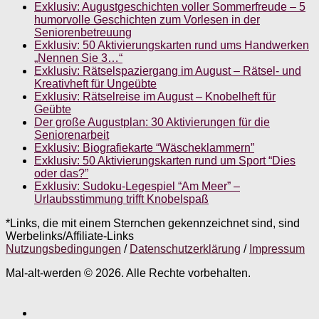
Exklusiv: Augustgeschichten voller Sommerfreude – 5
humorvolle Geschichten zum Vorlesen in der
Seniorenbetreuung
Exklusiv: 50 Aktivierungskarten rund ums Handwerken
„Nennen Sie 3…“
Exklusiv: Rätselspaziergang im August – Rätsel- und
Kreativheft für Ungeübte
Exklusiv: Rätselreise im August – Knobelheft für
Geübte
Der große Augustplan: 30 Aktivierungen für die
Seniorenarbeit
Exklusiv: Biografiekarte “Wäscheklammern”
Exklusiv: 50 Aktivierungskarten rund um Sport “Dies
oder das?”
Exklusiv: Sudoku-Legespiel “Am Meer” –
Urlaubsstimmung trifft Knobelspaß
*Links, die mit einem Sternchen gekennzeichnet sind, sind
Werbelinks/Affiliate-Links
Nutzungsbedingungen
/
Datenschutzerklärung
/
Impressum
Mal-alt-werden © 2026. Alle Rechte vorbehalten.