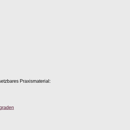
setzbares Praxismaterial:
sgraden