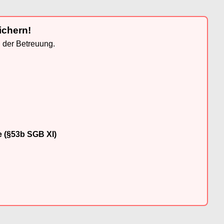
ichern!
n der Betreuung.
e (§53b SGB XI)