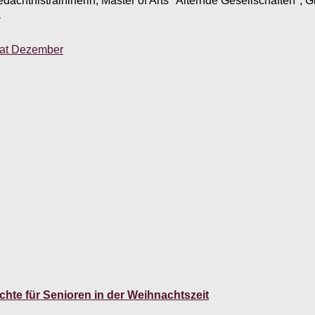
edächtnistraininerin, Master of Arts "Alternde Gesellschaften",
.
onat Dezember
te für Senioren in der Weihnachtszeit