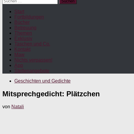
Suchen
nach:
Start
Fortbildungen
Bücher
Betreuung
Themen
Exklusiv
Taschen und Co.
Kontakt
Maw
Nichts verpassen!
App
Stellenangebote
Geschichten und Gedichte
Mitsprechgedicht: Plätzchen
von
Natali