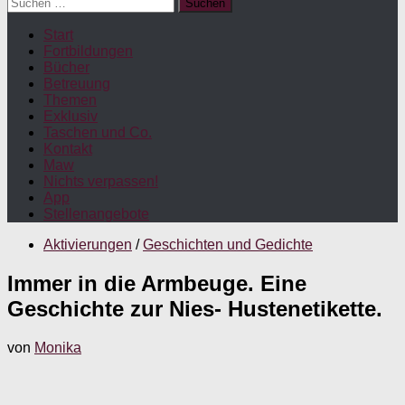
Suchen
nach:
Start
Fortbildungen
Bücher
Betreuung
Themen
Exklusiv
Taschen und Co.
Kontakt
Maw
Nichts verpassen!
App
Stellenangebote
Aktivierungen
/
Geschichten und Gedichte
Immer in die Armbeuge. Eine
Geschichte zur Nies- Hustenetikette.
von
Monika