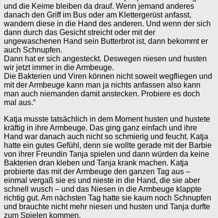
und die Keime bleiben da drauf. Wenn jemand anderes
danach den Griff im Bus oder am Klettergerüst anfasst,
wandern diese in die Hand des anderen. Und wenn der sich
dann durch das Gesicht streicht oder mit der
ungewaschenen Hand sein Butterbrot ist, dann bekommt er
auch Schnupfen.
Dann hat er sich angesteckt. Deswegen niesen und husten
wir jetzt immer in die Armbeuge.
Die Bakterien und Viren können nicht soweit wegfliegen und
mit der Armbeuge kann man ja nichts anfassen also kann
man auch niemanden damit anstecken. Probiere es doch
mal aus.“
Katja musste tatsächlich in dem Moment husten und hustete
kräftig in ihre Armbeuge. Das ging ganz einfach und ihre
Hand war danach auch nicht so schmierig und feucht. Katja
hatte ein gutes Gefühl, denn sie wollte gerade mit der Barbie
von ihrer Freundin Tanja spielen und dann würden da keine
Bakterien dran kleben und Tanja krank machen. Katja
probierte das mit der Armbeuge den ganzen Tag aus –
einmal vergaß sie es und nieste in die Hand, die sie aber
schnell wusch – und das Niesen in die Armbeuge klappte
richtig gut. Am nächsten Tag hatte sie kaum noch Schnupfen
und brauchte nicht mehr niesen und husten und Tanja durfte
zum Spielen kommen.