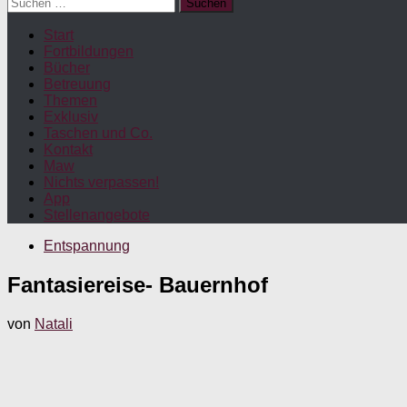
Suchen
nach:
Start
Fortbildungen
Bücher
Betreuung
Themen
Exklusiv
Taschen und Co.
Kontakt
Maw
Nichts verpassen!
App
Stellenangebote
Entspannung
Fantasiereise- Bauernhof
von
Natali