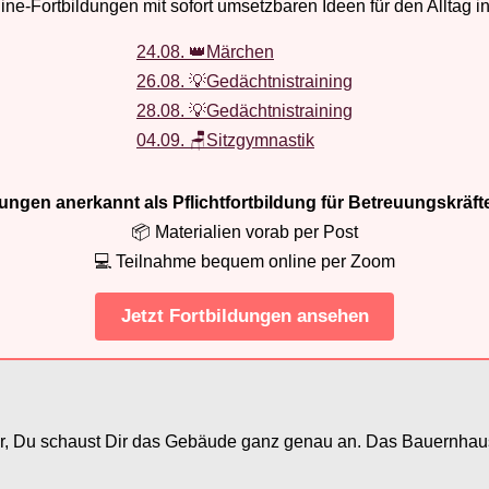
ne-Fortbildungen mit sofort umsetzbaren Ideen für den Alltag i
24.08. 👑Märchen
26.08. 💡Gedächtnistraining
28.08. 💡Gedächtnistraining
04.09. 🪑Sitzgymnastik
ldungen anerkannt als Pflichtfortbildung für Betreuungskräft
📦 Materialien vorab per Post
💻 Teilnahme bequem online per Zoom
Jetzt Fortbildungen ansehen
 Tür, Du schaust Dir das Gebäude ganz genau an. Das Bauernhaus