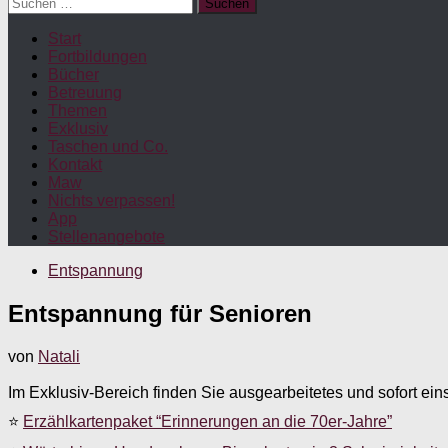
Suchen
nach:
Start
Fortbildungen
Bücher
Betreuung
Themen
Exklusiv
Taschen und Co.
Kontakt
Maw
Nichts verpassen!
App
Stellenangebote
Entspannung
Entspannung für Senioren
von
Natali
Im Exklusiv-Bereich finden Sie ausgearbeitetes und sofort ein
⭐
Erzählkartenpaket “Erinnerungen an die 70er-Jahre”