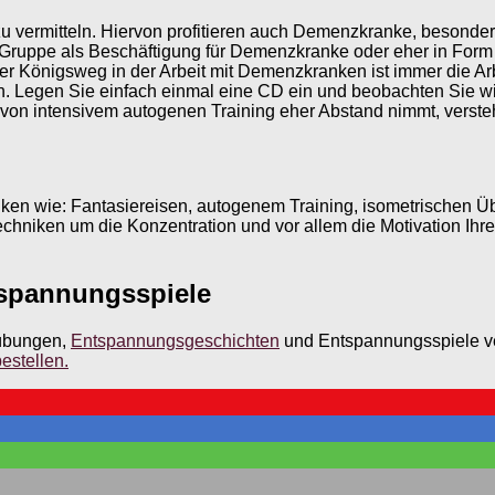
 vermitteln. Hiervon profitieren auch Demenzkranke, besonders
uppe als Beschäftigung für Demenzkranke oder eher in Form e
Der Königsweg in der Arbeit mit Demenzkranken ist immer die A
n. Legen Sie einfach einmal eine CD ein und beobachten Sie 
n intensivem autogenen Training eher Abstand nimmt, versteht 
iken wie: Fantasiereisen, autogenem Training, isometrischen 
hniken um die Konzentration und vor allem die Motivation Ihre
spannungsspiele
sübungen,
Entspannungsgeschichten
und Entspannungsspiele ver
estellen.