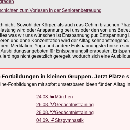
sgraden
schichten zum Vorlesen in der Seniorenbetreuung
ch nicht. Sowohl der Körper, als auch das Gehirn brauchen P
stung wird oder Anspannung bei uns oder den von uns Betreuten
alles was wir uns wünschen ist Entspannung pur. Entspannung is
eren und ohne Konzentration wird der Alltag sehr anstrengend.
nen. Meditation, Yoga und andere Entspannungstechniken sind „
on Ausbildungsangeboten für Entspannungstherapeuten, Entsp
erdings nicht gesetzlich geregelt, wodurch sich eine Ausbildu
-Fortbildungen in kleinen Gruppen. Jetzt Plätze s
ne-Fortbildungen mit sofort umsetzbaren Ideen für den Alltag i
24.08. 👑Märchen
26.08. 💡Gedächtnistraining
28.08. 💡Gedächtnistraining
04.09. 🪑Sitzgymnastik