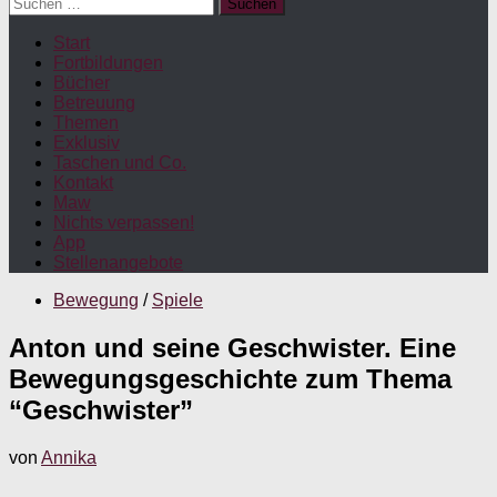
Suchen
nach:
Start
Fortbildungen
Bücher
Betreuung
Themen
Exklusiv
Taschen und Co.
Kontakt
Maw
Nichts verpassen!
App
Stellenangebote
Bewegung
/
Spiele
Anton und seine Geschwister. Eine
Bewegungsgeschichte zum Thema
“Geschwister”
von
Annika