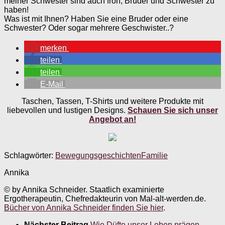
meiner Schwester sind auch froh, Bruder und Schwester zu
haben!
Was ist mit Ihnen? Haben Sie eine Bruder oder eine
Schwester? Oder sogar mehrere Geschwister..?
merken
teilen
teilen
E-Mail
Taschen, Tassen, T-Shirts und weitere Produkte mit
liebevollen und lustigen Designs.
Schauen Sie sich unser
Angebot an!
Schlagwörter:
Bewegungsgeschichten
Familie
Annika
© by Annika Schneider. Staatlich examinierte
Ergotherapeutin, Chefredakteurin von Mal-alt-werden.de.
Bücher von Annika Schneider finden Sie hier
.
Nächster Beitrag
Wie Düfte unser Leben prägen …