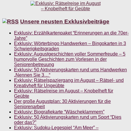
Unsere neusten Exklusivbeiträge
Exklusiv: Erzählkartenpaket “Erinnerungen an die 70er-
Jahre”
Exklusiv: Wörterbingo Handwerken – Bingokarten in 3
Schwierigkeitsgraden
Exklusiv: Augustgeschichten voller Sommerfreude – 5
humorvolle Geschichten zum Vorlesen in der
Seniorenbetreuung
Exklusiv: 50 Aktivierungskarten rund ums Handwerken
„Nennen Sie 3…“
Exklusiv: Rätselspaziergang im August – Rätsel- und
Kreativheft für Ungeübte
Exklusiv: Rätselreise im August – Knobelheft für
Geübte
Der große Augustplan: 30 Aktivierungen für die
Seniorenarbeit
Exklusiv: Biografiekarte “Wäscheklammern”
Exklusiv: 50 Aktivierungskarten rund um Sport “Dies
oder das?”
Exklusiv: Sudoku-Legespiel “Am Meer” –