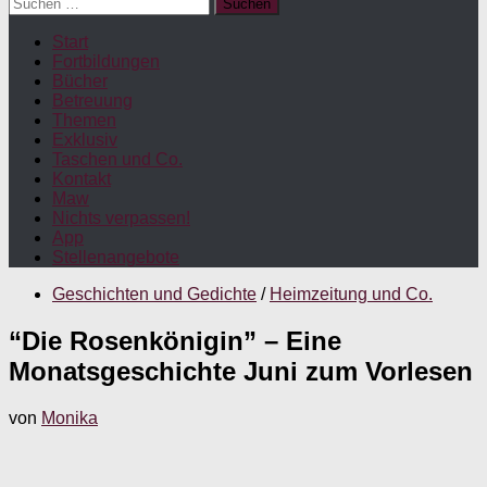
Suchen
nach:
Start
Fortbildungen
Bücher
Betreuung
Themen
Exklusiv
Taschen und Co.
Kontakt
Maw
Nichts verpassen!
App
Stellenangebote
Geschichten und Gedichte
/
Heimzeitung und Co.
“Die Rosenkönigin” – Eine
Monatsgeschichte Juni zum Vorlesen
von
Monika