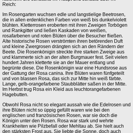
Reich:
Im Rosengarten wuchsen edle und langstielige Beetrosen,
die in allen erdenklichen Farben von weiß bis dunkelviolett
blühten. Kletterrosen eroberten mit ihren Zweigen Torbögen
und Rankgitter und ließen Kaskaden von weißen,
rosafarbenen und roten Blüten über die Besucher fließen.
Alte historische Rosen verströmten ihren betörenden Duft
und kleine Zwergrosen drängten sich an den Rändern der
Beete. Die Rosenkönigin streckte ihre starken Zweige aus
und klammerte sich an der alten Burgmauer fest. Seit vielen
hundert Jahren kletterte sie an der Mauer entlang und
begrünte diese. Die Rosenkönigin war eine Hundsrose aus
der Gattung der Rosa canina. Ihre Blüten waren fünfgeteilt
und von blassen Rosa, das sich zur Mitte hin weiß färbte.
Lange, gelb-orangefarbene Staubblätter saßen in der Mitte.
Im Herbst trug Rosa ein Kleid aus leuchtorangefarbenen
Hagebutten.
Obwohl Rosa nicht so elegant aussah wie die Edelrosen und
ihre Blüten nicht so üppig gefüllt waren wie bei den
englischen und französischen Rosen, war sie doch die
Königin unter den Rosen. Rosa war stark und wehrte
Krankheiten wie Pilzbefall oder Mehltau ab. Sie hielt auch
den stärksten Frost aus. Sie liebte die Sonne, doch auch