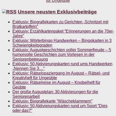
Unsere neusten Exklusivbeiträge
Exklusiv: Biografiekarten zu Gerichten „Schnitzel mit
Bratkartoffeln”
Exklusiv: Erzählkartenpaket “Erinnerungen an die 70er-
Jahre”
Exklusiv: Wörterbingo Handwerken – Bingokarten in 3
Schwierigkeitsgraden
Exklusiv: Augustgeschichten voller Sommerfreude – 5
humorvolle Geschichten zum Vorlesen in der
Seniorenbetreuung
Exklusiv: 50 Aktivierungskarten rund ums Handwerken
„Nennen Sie 3…“
Exklusiv: Rätselspaziergang im August – Rätsel- und
Kreativheft für Ungeübte
Exklusiv: Rätselreise im August – Knobelheft für
Geübte
Der große Augustplan: 30 Aktivierungen für die
Seniorenarbeit
Exklusiv: Biografiekarte “Wäscheklammern”
Exklusiv: 50 Aktivierungskarten rund um Sport “Dies
oder das?”