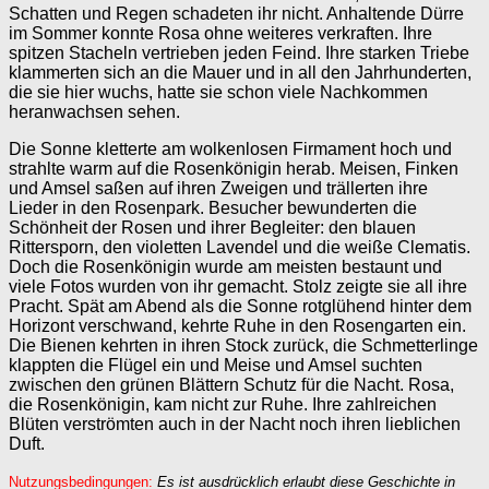
Schatten und Regen schadeten ihr nicht. Anhaltende Dürre
im Sommer konnte Rosa ohne weiteres verkraften. Ihre
spitzen Stacheln vertrieben jeden Feind. Ihre starken Triebe
klammerten sich an die Mauer und in all den Jahrhunderten,
die sie hier wuchs, hatte sie schon viele Nachkommen
heranwachsen sehen.
Die Sonne kletterte am wolkenlosen Firmament hoch und
strahlte warm auf die Rosenkönigin herab. Meisen, Finken
und Amsel saßen auf ihren Zweigen und trällerten ihre
Lieder in den Rosenpark. Besucher bewunderten die
Schönheit der Rosen und ihrer Begleiter: den blauen
Rittersporn, den violetten Lavendel und die weiße Clematis.
Doch die Rosenkönigin wurde am meisten bestaunt und
viele Fotos wurden von ihr gemacht. Stolz zeigte sie all ihre
Pracht. Spät am Abend als die Sonne rotglühend hinter dem
Horizont verschwand, kehrte Ruhe in den Rosengarten ein.
Die Bienen kehrten in ihren Stock zurück, die Schmetterlinge
klappten die Flügel ein und Meise und Amsel suchten
zwischen den grünen Blättern Schutz für die Nacht. Rosa,
die Rosenkönigin, kam nicht zur Ruhe. Ihre zahlreichen
Blüten verströmten auch in der Nacht noch ihren lieblichen
Duft.
Nutzungsbedingungen:
Es ist ausdrücklich erlaubt diese Geschichte in