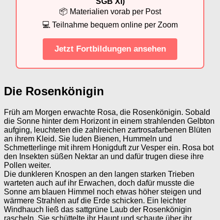
SGB XI)
📦 Materialien vorab per Post
💻 Teilnahme bequem online per Zoom
Jetzt Fortbildungen ansehen
Die Rosenkönigin
Früh am Morgen erwachte Rosa, die Rosenkönigin. Sobald
die Sonne hinter dem Horizont in einem strahlenden Gelbton
aufging, leuchteten die zahlreichen zartrosafarbenen Blüten
an ihrem Kleid. Sie luden Bienen, Hummeln und
Schmetterlinge mit ihrem Honigduft zur Vesper ein. Rosa bot
den Insekten süßen Nektar an und dafür trugen diese ihre
Pollen weiter.
Die dunkleren Knospen an den langen starken Trieben
warteten auch auf ihr Erwachen, doch dafür musste die
Sonne am blauen Himmel noch etwas höher steigen und
wärmere Strahlen auf die Erde schicken. Ein leichter
Windhauch ließ das sattgrüne Laub der Rosenkönigin
rascheln. Sie schüttelte ihr Haupt und schaute über ihr