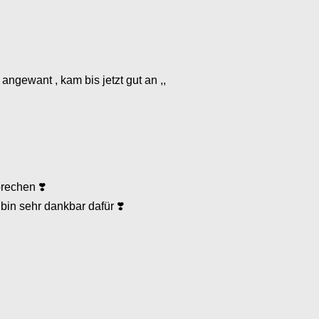
angewant , kam bis jetzt gut an ,,
rechen ❣️
in sehr dankbar dafür ❣️