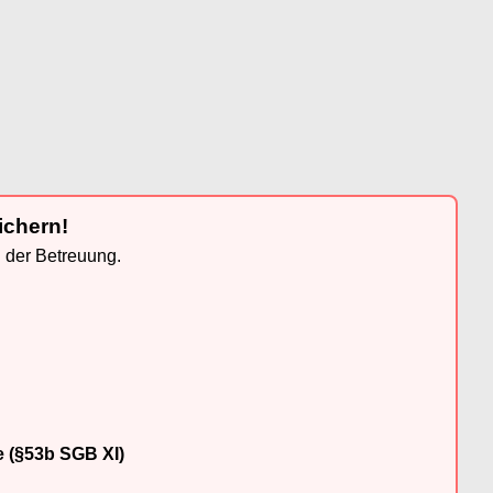
ichern!
n der Betreuung.
e (§53b SGB XI)