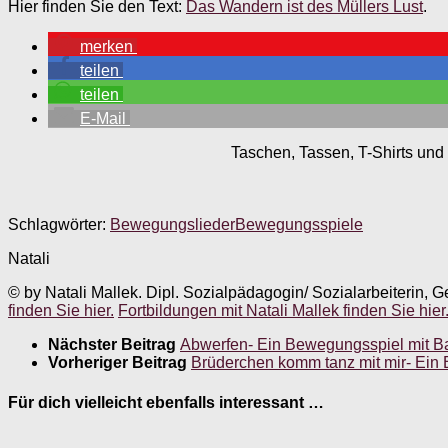
Hier finden Sie den Text:
Das Wandern ist des Müllers Lust
.
merken
teilen
teilen
E-Mail
Taschen, Tassen, T-Shirts und 
Schlagwörter:
Bewegungslieder
Bewegungsspiele
Natali
© by Natali Mallek. Dipl. Sozialpädagogin/ Sozialarbeiterin, G
finden Sie hier.
Fortbildungen mit Natali Mallek finden Sie hier
Nächster Beitrag
Abwerfen- Ein Bewegungsspiel mit Ba
Vorheriger Beitrag
Brüderchen komm tanz mit mir- Ein
Für dich vielleicht ebenfalls interessant …