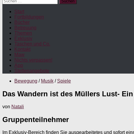
Suchen
nach:
Start
Fortbildungen
Bücher
Betreuung
Themen
Exklusiv
Taschen und Co.
Kontakt
Maw
Nichts verpassen!
App
Stellenangebote
Bewegung
/
Musik
/
Spiele
Das Wandern ist des Müllers Lust- Ei
von
Natali
Gruppenteilnehmer
Im Exklusiv-Bereich finden Sie ausgearbeitetes und sofort ein