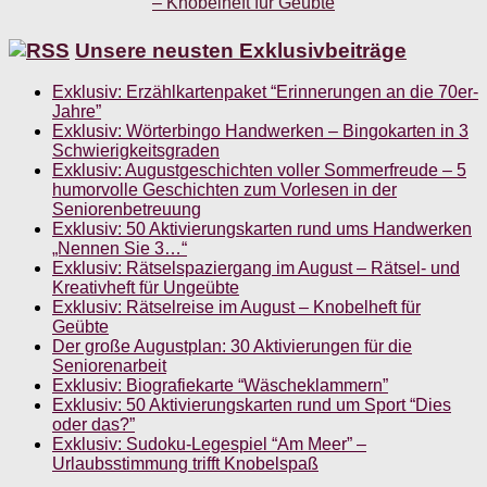
Unsere neusten Exklusivbeiträge
Exklusiv: Erzählkartenpaket “Erinnerungen an die 70er-
Jahre”
Exklusiv: Wörterbingo Handwerken – Bingokarten in 3
Schwierigkeitsgraden
Exklusiv: Augustgeschichten voller Sommerfreude – 5
humorvolle Geschichten zum Vorlesen in der
Seniorenbetreuung
Exklusiv: 50 Aktivierungskarten rund ums Handwerken
„Nennen Sie 3…“
Exklusiv: Rätselspaziergang im August – Rätsel- und
Kreativheft für Ungeübte
Exklusiv: Rätselreise im August – Knobelheft für
Geübte
Der große Augustplan: 30 Aktivierungen für die
Seniorenarbeit
Exklusiv: Biografiekarte “Wäscheklammern”
Exklusiv: 50 Aktivierungskarten rund um Sport “Dies
oder das?”
Exklusiv: Sudoku-Legespiel “Am Meer” –
Urlaubsstimmung trifft Knobelspaß