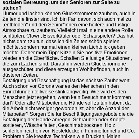
sozialen Betreuung, um den Senioren zur Seite zu
stehen?
Humor und lachen können Glücksmomente zaubern, auch in
Zeiten die finster sind. Ich bin Fan davon, sich auch mal zu
„entblöden“ und den Senior*innen eine heitere und lustige
Atmosphäre zu zaubern. Vielleicht mal in eine andere Rolle
schlüpfen. Clown, Eisverkäufer oder Schauspieler? Das hat
nichts damit zu tun, dass ich die Zeiten schön spielen
möchte, sondern nur mal einen kleinen Lichtblick geben
möchte. Daher mein Tipp: Kitzeln Sie positive Emotionen
wieder an die Oberfläche. Schaffen Sie lustige Situationen,
die zum Lachen sind. Daraufhin werden Glückshormone
ausgeschüttet und diese erzeugen Wohlbefinden, auch in
düsteren Zeiten.
Betätigung und Beschäftigung ist das nächste Zauberwort.
Auch schon vor Corona war es den Menschen in den
Einrichtungen teilweise stinklangweilig. Wie wird es den
Menschen jetzt ergehen, wenn kein Besuch mehr kommen
darf? Oder alle Mitarbeiter die Hände voll zu tun haben, da
die Arbeit nicht weniger geworden ist, aber die Anzahl der
Mitarbeiter? Sorgen Sie für Beschäftigungsangebote die die
Betätigung der Hände anregen: Schrauben oder Knöpfe
sortieren, Wäsche falten, Geschirr abtrocknen, Holz
schleifen, reichen von Nesteldecken, Fummeltunnel und Co.
Probieren Sie kreative Techniken wie Drucken, Malen,