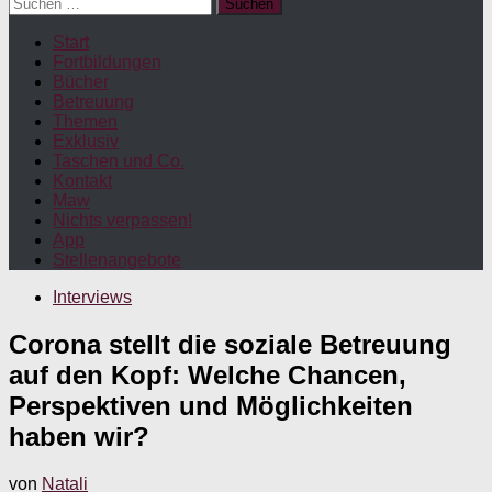
Suchen
nach:
Start
Fortbildungen
Bücher
Betreuung
Themen
Exklusiv
Taschen und Co.
Kontakt
Maw
Nichts verpassen!
App
Stellenangebote
Interviews
Corona stellt die soziale Betreuung
auf den Kopf: Welche Chancen,
Perspektiven und Möglichkeiten
haben wir?
von
Natali