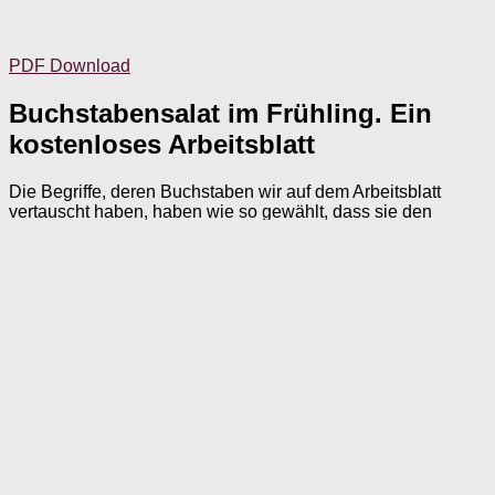
PDF Download
Buchstabensalat im Frühling. Ein
kostenloses Arbeitsblatt
Die Begriffe, deren Buchstaben wir auf dem Arbeitsblatt
vertauscht haben, haben wie so gewählt, dass sie den
meisten bekannt sein müssten. Es sind alles Wörter, die man
mit der Jahreszeit Frühling verbindet. Verteilen Sie an jeden
der Teilnehmenden ein Arbeitsblatt und einen Stift und
erklären Sie die Aufgabe. Wurde ein richtiges Wort erkannt,
kann es auf die freie Linie hinter dem “Buchstabensalat”
geschrieben werden.
Ist das selbstständige Schreiben nicht mehr möglich, oder
mit erheblichen Anstrengungen verbunden, können Sie die
durcheinandergewürfelten Buchstaben eines Wortes auch
an ein Flipchart schreiben und die Aufgabe mit den Senioren
gemeinsam lösen. Wurde ein Wort erkannt, schreiben Sie
das nächste Rätsel auf das Papier.
Und das sind die Lösungen zu dem