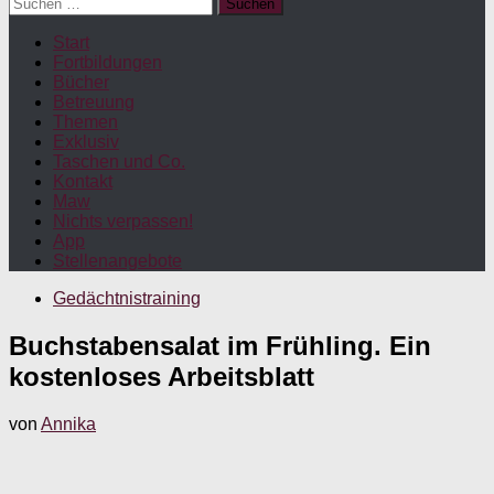
Suchen
nach:
Start
Fortbildungen
Bücher
Betreuung
Themen
Exklusiv
Taschen und Co.
Kontakt
Maw
Nichts verpassen!
App
Stellenangebote
Gedächtnistraining
Buchstabensalat im Frühling. Ein
kostenloses Arbeitsblatt
von
Annika