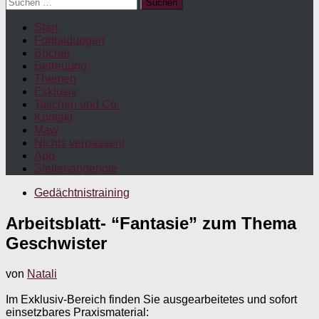
Suchen
nach:
Start
Fortbildungen
Bücher
Betreuung
Themen
Exklusiv
Taschen und Co.
Kontakt
Maw
Nichts verpassen!
App
Stellenangebote
Gedächtnistraining
Arbeitsblatt- “Fantasie” zum Thema
Geschwister
von
Natali
Im Exklusiv-Bereich finden Sie ausgearbeitetes und sofort
einsetzbares Praxismaterial: