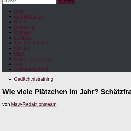
Suchen
nach:
Start
Fortbildungen
Bücher
Betreuung
Themen
Exklusiv
Taschen und Co.
Kontakt
Maw
Nichts verpassen!
App
Stellenangebote
Gedächtnistraining
Wie viele Plätzchen im Jahr? Schätzf
von
Maw-Redaktionsteam