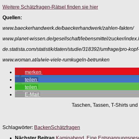
Weitere Schätzfragen-Rätsel finden sie hier
Quellen:
www.baeckerhandwerk.de/baeckerhandwerk/zahlen-fakten/
www.planet-wissen.de/gesellschaft/lebensmittel/zucker/index.
de.statista.com/statistik/daten/studie/318392/umfrage/pro-ko
www.woman.at/a/wie-viele-rumkugeln-betrunken
merken
teilen
teilen
E-Mail
Taschen, Tassen, T-Shirts und 
Schlagwörter:
Backen
Schätzfragen
Nächster Beitrag
Kaminabend. Eine Entspannungsgesch