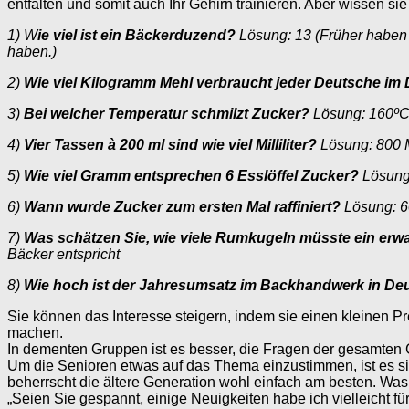
entfalten und somit auch Ihr Gehirn trainieren. Aber wissen s
1) W
ie viel ist ein Bäckerduzend?
Lösung: 13 (Früher haben B
haben.)
2)
Wie viel Kilogramm Mehl verbraucht jeder Deutsche im 
3)
Bei welcher Temperatur schmilzt Zucker?
Lösung: 160º
4)
Vier Tassen à 200 ml sind wie viel Milliliter?
Lösung: 800 Mi
5)
Wie viel Gramm entsprechen 6 Esslöffel Zucker?
Lösung
6)
Wann wurde Zucker zum ersten Mal raffiniert?
Lösung: 6
7)
Was schätzen Sie, wie viele Rumkugeln müsste ein erw
Bäcker entspricht
8)
Wie hoch ist der Jahresumsatz im Backhandwerk in De
Sie können das Interesse steigern, indem sie einen kleinen Prei
machen.
In dementen Gruppen ist es besser, die Fragen der gesamten 
Um die Senioren etwas auf das Thema einzustimmen, ist es sin
beherrscht die ältere Generation wohl einfach am besten. Wa
„Seien Sie gespannt, einige Neuigkeiten habe ich vielleicht 