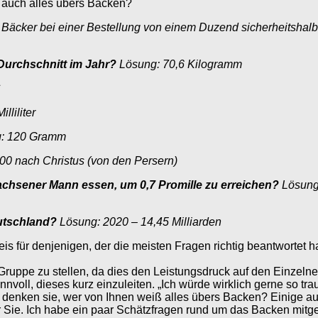
ie auch alles übers Backen?
äcker bei einer Bestellung von einem Duzend sicherheitshalber 
Durchschnitt im Jahr?
Lösung: 70,6 Kilogramm
C
lliliter
: 120 Gramm
00 nach Christus (von den Persern)
achsener Mann essen, um 0,7 Promille zu erreichen?
Lösung
utschland?
Lösung: 2020 – 14,45 Milliarden
s für denjenigen, der die meisten Fragen richtig beantwortet hat
Gruppe zu stellen, da dies den Leistungsdruck auf den Einzeln
nvoll, dieses kurz einzuleiten. „Ich würde wirklich gerne so t
s denken sie, wer von Ihnen weiß alles übers Backen? Einige a
für Sie. Ich habe ein paar Schätzfragen rund um das Backen mit