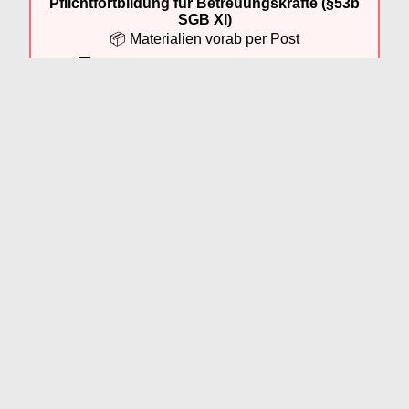
Pflichtfortbildung für Betreuungskräfte (§53b
SGB XI)
📦 Materialien vorab per Post
💻 Teilnahme bequem online per Zoom
Jetzt Fortbildungen ansehen
Um das gespeicherte Vokabular abzurufen, braucht man sein
semantisches Gedächtnis
. Dort schlummern alle Worte,
die wir im Laufe unseres Lebens gelernt haben und warten
darauf abgerufen zu werden. Bei dem vorliegenden
Arbeitsblatt, das Sie kostenlos ausdrucken können, müssen
Adjektive abgerufen werden. Zusammengesetzte Adjektive.
Dabei drehen sich alle Sätze in der Übung rund um das
Thema Putzen.
Die Lösung für das Arbeitsblatt
Hier haben wir die gesuchten Adjektive einmal für Sie
aufgelistet. Haben Ihre Teilnehmer alle erraten?