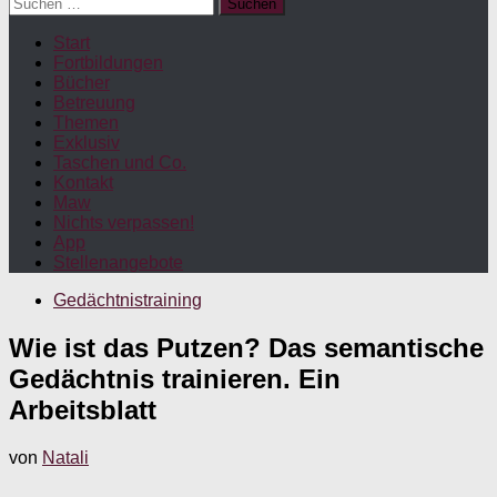
Suchen
nach:
Start
Fortbildungen
Bücher
Betreuung
Themen
Exklusiv
Taschen und Co.
Kontakt
Maw
Nichts verpassen!
App
Stellenangebote
Gedächtnistraining
Wie ist das Putzen? Das semantische
Gedächtnis trainieren. Ein
Arbeitsblatt
von
Natali