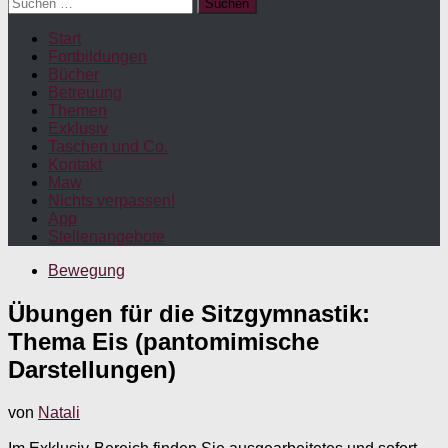
Suchen
nach:
Start
Fortbildungen
Bücher
Betreuung
Themen
Exklusiv
Taschen und Co.
Kontakt
Maw
Nichts verpassen!
App
Stellenangebote
Bewegung
Übungen für die Sitzgymnastik:
Thema Eis (pantomimische
Darstellungen)
von
Natali