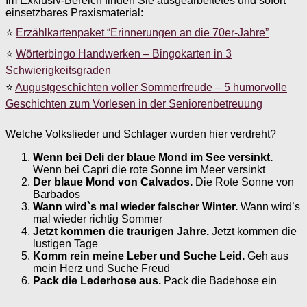
Im Exklusiv-Bereich finden Sie ausgearbeitetes und sofort
einsetzbares Praxismaterial:
⭐
Erzählkartenpaket “Erinnerungen an die 70er-Jahre”
⭐
Wörterbingo Handwerken – Bingokarten in 3
Schwierigkeitsgraden
⭐
Augustgeschichten voller Sommerfreude – 5 humorvolle
Geschichten zum Vorlesen in der Seniorenbetreuung
Welche Volkslieder und Schlager wurden hier verdreht?
Wenn bei Deli der blaue Mond im See versinkt.
Wenn bei Capri die rote Sonne im Meer versinkt
Der blaue Mond von Calvados.
Die Rote Sonne von
Barbados
Wann wird`s mal wieder falscher Winter.
Wann wird’s
mal wieder richtig Sommer
Jetzt kommen die traurigen Jahre.
Jetzt kommen die
lustigen Tage
Komm rein meine Leber und Suche Leid.
Geh aus
mein Herz und Suche Freud
Pack die Lederhose aus.
Pack die Badehose ein