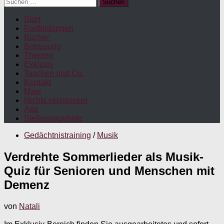
Suchen
nach:
Start
Fortbildungen
Bücher
Betreuung
Themen
Exklusiv
Taschen und Co.
Kontakt
Maw
Nichts verpassen!
App
Stellenangebote
Gedächtnistraining
/
Musik
Verdrehte Sommerlieder als Musik-
Quiz für Senioren und Menschen mit
Demenz
von
Natali