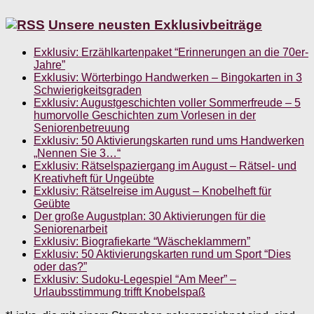
Unsere neusten Exklusivbeiträge
Exklusiv: Erzählkartenpaket “Erinnerungen an die 70er-
Jahre”
Exklusiv: Wörterbingo Handwerken – Bingokarten in 3
Schwierigkeitsgraden
Exklusiv: Augustgeschichten voller Sommerfreude – 5
humorvolle Geschichten zum Vorlesen in der
Seniorenbetreuung
Exklusiv: 50 Aktivierungskarten rund ums Handwerken
„Nennen Sie 3…“
Exklusiv: Rätselspaziergang im August – Rätsel- und
Kreativheft für Ungeübte
Exklusiv: Rätselreise im August – Knobelheft für
Geübte
Der große Augustplan: 30 Aktivierungen für die
Seniorenarbeit
Exklusiv: Biografiekarte “Wäscheklammern”
Exklusiv: 50 Aktivierungskarten rund um Sport “Dies
oder das?”
Exklusiv: Sudoku-Legespiel “Am Meer” –
Urlaubsstimmung trifft Knobelspaß