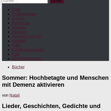
Suchen
nach:
Start
Fortbildungen
Bücher
Betreuung
Themen
Exklusiv
Taschen und Co.
Kontakt
Maw
Nichts verpassen!
App
Stellenangebote
Bücher
Sommer: Hochbetagte und Menschen
mit Demenz aktivieren
von
Natali
Lieder, Geschichten, Gedichte und