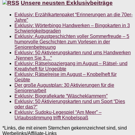
Unsere neusten Exklusivbeiträge
Exklusiv: Erzählkartenpaket “Erinnerungen an die 70er-
Jahre”
Exklusiv: Wörterbingo Handwerken – Bingokarten in 3
Schwierigkeitsgraden
Exklusiv: Augustgeschichten voller Sommerfreude – 5
humorvolle Geschichten zum Vorlesen in der
Seniorenbetreuung
Exklusiv: 50 Aktivierungskarten rund ums Handwerken
„Nennen Sie 3…“
Exklusiv: Rätselspaziergang im August – Rätsel- und
Kreativheft für Ungeübte
Exklusiv: Rätselreise im August – Knobelheft für
Geübte
Der große Augustplan: 30 Aktivierungen für die
Seniorenarbeit
Exklusiv: Biografiekarte “Wäscheklammern”
Exklusiv: 50 Aktivierungskarten rund um Sport “Dies
oder das?”
Exklusiv: Sudoku-Legespiel “Am Meer” –
Urlaubsstimmung trifft Knobelspaß
*Links, die mit einem Sternchen gekennzeichnet sind, sind
Werbelinks/Affiliate-Links