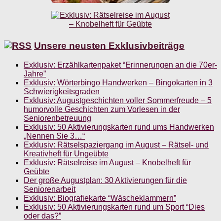
Unsere neusten Exklusivbeiträge
Exklusiv: Erzählkartenpaket “Erinnerungen an die 70er-
Jahre”
Exklusiv: Wörterbingo Handwerken – Bingokarten in 3
Schwierigkeitsgraden
Exklusiv: Augustgeschichten voller Sommerfreude – 5
humorvolle Geschichten zum Vorlesen in der
Seniorenbetreuung
Exklusiv: 50 Aktivierungskarten rund ums Handwerken
„Nennen Sie 3…“
Exklusiv: Rätselspaziergang im August – Rätsel- und
Kreativheft für Ungeübte
Exklusiv: Rätselreise im August – Knobelheft für
Geübte
Der große Augustplan: 30 Aktivierungen für die
Seniorenarbeit
Exklusiv: Biografiekarte “Wäscheklammern”
Exklusiv: 50 Aktivierungskarten rund um Sport “Dies
oder das?”