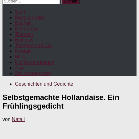
Suchen
nach:
Start
Fortbildungen
Bücher
Betreuung
Themen
Exklusiv
Taschen und Co.
Kontakt
Maw
Nichts verpassen!
App
Stellenangebote
Geschichten und Gedichte
Selbstgemachte Hollandaise. Ein
Frühlingsgedicht
von
Natali