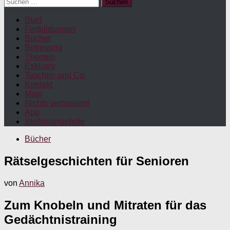
Suchen
nach:
Start
Fortbildungen
Bücher
Betreuung
Themen
Exklusiv
Taschen und Co.
Kontakt
Maw
Nichts verpassen!
App
Stellenangebote
Bücher
Rätselgeschichten für Senioren
von
Annika
Zum Knobeln und Mitraten für das
Gedächtnistraining