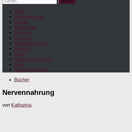
Suchen
nach:
Start
Fortbildungen
Bücher
Betreuung
Themen
Exklusiv
Taschen und Co.
Kontakt
Maw
Nichts verpassen!
App
Stellenangebote
Bücher
Nervennahrung
von
Katharina