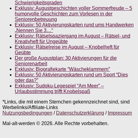
Schwierigkeitsgraden
Exklusiv: Augustgeschichten voller Sommerfreude – 5
humorvolle Geschichten zum Vorlesen in der
Seniorenbetreuung
Exklusiv: 50 Aktivierungskarten rund ums Handwerken
„Nennen Sie 3…“
Exklusiv: Rätselspaziergang im August – Rätsel- und
Kreativheft für Ungeübte
Exklusiv: Rätselreise im August – Knobelheft für
Geübte
Der große Augustplan: 30 Aktivierungen für die
Seniorenarbeit
Exklusiv: Biografiekarte “Wäscheklammern”
Exklusiv: 50 Aktivierungskarten rund um Sport “Dies
oder das?”
Exklusiv: Sudoku-Legespiel “Am Meer” –
Urlaubsstimmung trifft Knobelspaß
*Links, die mit einem Sternchen gekennzeichnet sind, sind
Werbelinks/Affiliate-Links
Nutzungsbedingungen
/
Datenschutzerklärung
/
Impressum
Mal-alt-werden © 2026. Alle Rechte vorbehalten.