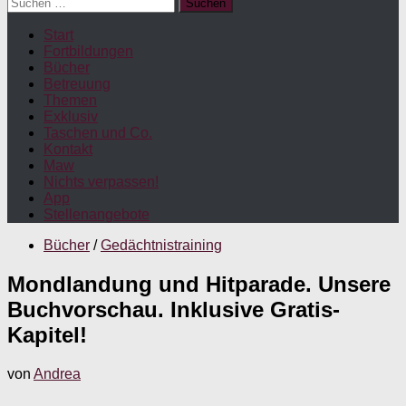
Suchen
nach:
Start
Fortbildungen
Bücher
Betreuung
Themen
Exklusiv
Taschen und Co.
Kontakt
Maw
Nichts verpassen!
App
Stellenangebote
Bücher
/
Gedächtnistraining
Mondlandung und Hitparade. Unsere
Buchvorschau. Inklusive Gratis-
Kapitel!
von
Andrea