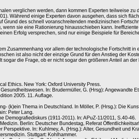
len verglichen werden, dann kommen Experten teilweise zu dem
01). Während einige Experten davon ausgehen, dass sich fläc
f Grund des schnell voranschreitenden medizinischen Fortschr
ng, wenn sie eine Rationierung hinausschieben kann. Ineffizie
nen Erfolg versprechen, sind nur einige Beispiele für Bereiche,
iesem Zusammenhang vor allem der technologische Fortschritt
nschen ist also nicht der einzige Grund für den Anstieg der K
llt sogar die Frage, ob er nicht sogar den größeren Anteil an de
cal Ethics. New York: Oxford University Press.
im Gesundheitswesen. In: Brudermüller, G. (Hrsg): Angewandte
ition 2005. 11. Auflage.
g- (k)ein Thema in Deutschland. In Möller, P. (Hrsg.): Die Kun
in: Peter Lang.
che Demografiediskurs (1911-2011). In: APuZ-11/2011, S.40-46.
dizin. Berlin: Deutscher Bundestag, Referat Öffentlichkeitsarb
 Perspektive. In: Kuhlmey, A. (Hrsg.): Alter, Gesundheit und Kr
ltersmedizin. Stuttgart: Kohlhammer.