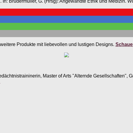
t. . In: Brudermüller, G. (Hrsg): Angewandte Ethik und Medizi
weitere Produkte mit liebevollen und lustigen Designs.
Schauen
edächtnistraininerin, Master of Arts "Alternde Gesellschaften",
.