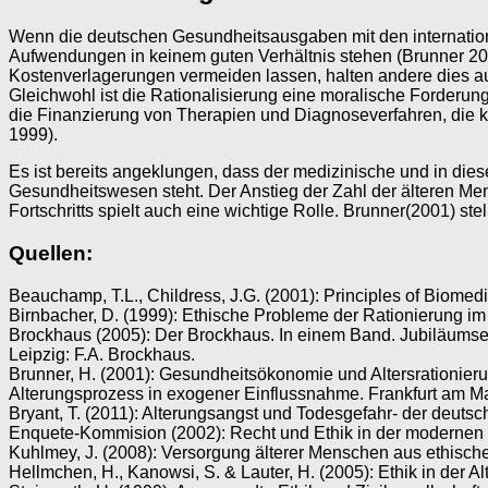
Wenn die deutschen Gesundheitsausgaben mit den internationa
Aufwendungen in keinem guten Verhältnis stehen (Brunner 20
Kostenverlagerungen vermeiden lassen, halten andere dies au
Gleichwohl ist die Rationalisierung eine moralische Forderu
die Finanzierung von Therapien und Diagnoseverfahren, die kei
1999).
Es ist bereits angeklungen, dass der medizinische und in d
Gesundheitswesen steht. Der Anstieg der Zahl der älteren Me
Fortschritts spielt auch eine wichtige Rolle. Brunner(2001) ste
Quellen:
Beauchamp, T.L., Childress, J.G. (2001): Principles of Biomedi
Birnbacher, D. (1999): Ethische Probleme der Rationierung 
Brockhaus (2005): Der Brockhaus. In einem Band. Jubiläumsed
Leipzig: F.A. Brockhaus.
Brunner, H. (2001): Gesundheitsökonomie und Altersrationierun
Alterungsprozess in exogener Einflussnahme. Frankfurt am Ma
Bryant, T. (2011): Alterungsangst und Todesgefahr- der deuts
Enquete-Kommision (2002): Recht und Ethik in der modernen Me
Kuhlmey, J. (2008): Versorgung älterer Menschen aus ethischer
Hellmchen, H., Kanowsi, S. & Lauter, H. (2005): Ethik in der A