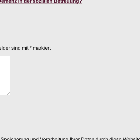
Demenz in der sozialen Betreuung?
elder sind mit
*
markiert
er Speicherung und Verarbeitung Ihrer Daten durch diese Webs