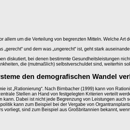
llem um die Verteilung von begrenzten Mitteln. Welche Art der
„gerecht“ und dem was „ungerecht“ ist, geht stark auseinander
iskutiert, bei denen bestimmte Gesundheitsleistungen nicht me
kheiten, die (mutmaßlich) selbstverschuldet sind, weiterhin sol
steme den demografischen Wandel ver
ie ist „Rationierung“. Nach Birnbacher (1999) kann von Ratio
ntrale Stellen an Hand von festgelegten Kriterien verteilt wer
n kann. Dabei ist nicht jede Begrenzung von Leistungen auch sofo
ngspolitik kann zum Beispiel bei der Vergabe von Organtransplan
ers vorliegt, sind zum Beispiel aus Großbritannien bekannt, we