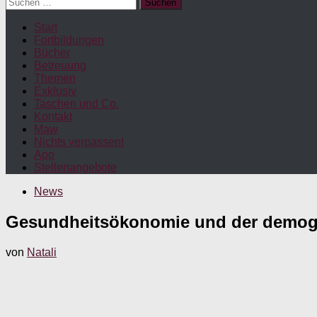
Suchen
nach:
Start
Fortbildungen
Bücher
Betreuung
Themen
Exklusiv
Taschen und Co.
Kontakt
Maw
Nichts verpassen!
App
Stellenangebote
News
Gesundheitsökonomie und der demog
von
Natali