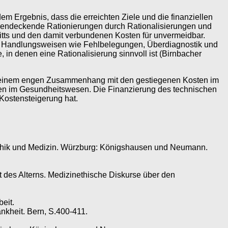
 Ergebnis, dass die erreichten Ziele und die finanziellen
hendeckende Rationierungen durch Rationalisierungen und
itts und den damit verbundenen Kosten für unvermeidbar.
nte Handlungsweisen wie Fehlbelegungen, Überdiagnostik und
 in denen eine Rationalisierung sinnvoll ist (Birnbacher
 in einem engen Zusammenhang mit den gestiegenen Kosten im
osten im Gesundheitswesen. Die Finanzierung des technischen
r Kostensteigerung hat.
 Ethik und Medizin. Würzburg: Königshausen und Neumann.
st des Alterns. Medizinethische Diskurse über den
eit.
ankheit. Bern, S.400-411.